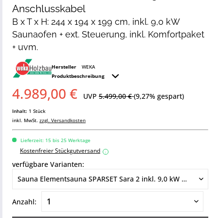
Anschlusskabel
B x T x H: 244 x 194 x 199 cm, inkl. 9,0 kW
Saunaofen + ext. Steuerung, inkl. Komfortpaket
+ uvm.
Hersteller
WEKA
Produktbeschreibung
4.989,00 €
UVP
5.499,00 €
(9,27% gespart)
Inhalt:
1 Stück
inkl. MwSt.
zzgl. Versandkosten
Lieferzeit: 15 bis 25 Werktage
Kostenfreier Stückgutversand
i
verfügbare Varianten:
Anzahl: