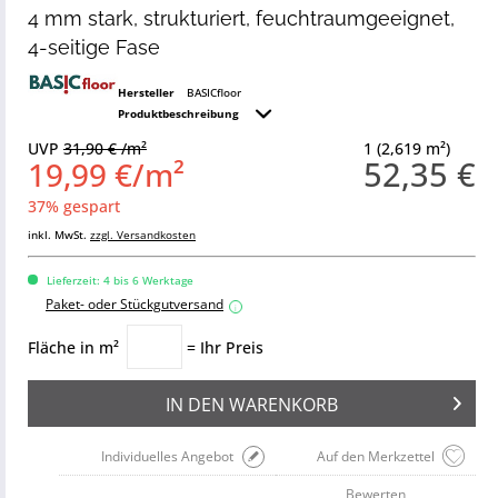
4 mm stark, strukturiert, feuchtraumgeeignet,
4-seitige Fase
Hersteller
BASICfloor
Produktbeschreibung
UVP
31,90 € /m²
1 (2,619 m²)
52,35 €
19,99 €/m²
37% gespart
inkl. MwSt.
zzgl. Versandkosten
Lieferzeit: 4 bis 6 Werktage
Paket- oder Stückgutversand
i
Fläche in m²
= Ihr Preis
IN DEN
WARENKORB
Individuelles Angebot
Auf den Merkzettel
Bewerten