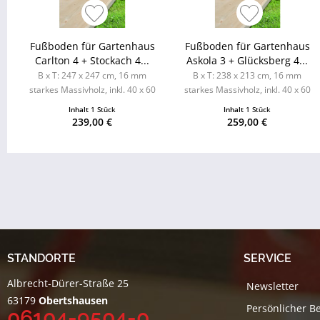
Fußboden für Gartenhaus
Fußboden für Gartenhaus
Carlton 4 + Stockach 4...
Askola 3 + Glücksberg 4...
B x T: 247 x 247 cm, 16 mm
B x T: 238 x 213 cm, 16 mm
starkes Massivholz, inkl. 40 x 60
starkes Massivholz, inkl. 40 x 60
mm kdi Unterleger
mm kdi Unterleger
Inhalt
1 Stück
Inhalt
1 Stück
239,00 €
259,00 €
STANDORTE
SERVICE
Albrecht-Dürer-Straße 25
Newsletter
63179
Obertshausen
Persönlicher B
06104-9504-0