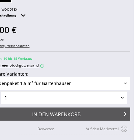
WOODTEX
schreibung
00 €
ück
zzgl. Versandkosten
it: 10 bis 15 Werktage
freier Stückgutversand
i
re Varianten:
IN DEN
WARENKORB
Bewerten
Auf den Merkzettel