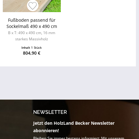
Fußboden passend für
Sockelmaß 490 x 490 cm
B x T: 490 x 490 cm, 16 mm
starkes Massivholz
Inhalt
1 Stück
804,90 €
NEWSLETTER
Jetzt den HolzLand Becker Newsletter
abonnieren!
Bleiben Sie immer bestens informiert: Mit unserem