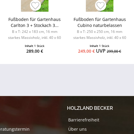
Fußboden für Gartenhaus
Fußboden für Gartenhaus
Carlton 3 + Stockach 3...
Cubino naturbelassen
B x T: 242 x 183 cm, 16 mm
B x T: 250 x 250 cm, 16 mm
starkes Massivholz, inkl. 40 x 60
starkes Massivholz, inkl. 40 x 60
mm kdi Unterleger
mm kdi Unterleger
Inhalt
1 Stück
Inhalt
1 Stück
UVP
289,00 €
249,00 €
299,00 €
HOLZLAND BECKER
Barrierefreiheit
eratungstermin
Über uns