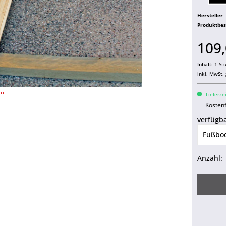
Hersteller
Produktbe
109,
Inhalt:
1 St
inkl. MwSt.
Lieferze
Kosten
verfügba
Anzahl: