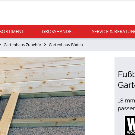
 SORTIMENT
GROSSHANDEL
SERVICE & BERATUN
Gartenhaus-Zubehör
Gartenhaus-Böden
Fußb
Gar
18 mm 
passen