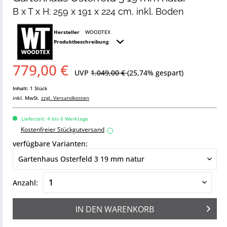
B x T x H: 259 x 191 x 224 cm, inkl. Boden
Hersteller
WOODTEX
Produktbeschreibung
779,00 €
UVP
1.049,00 €
(25,74% gespart)
Inhalt:
1 Stück
inkl. MwSt.
zzgl. Versandkosten
Lieferzeit: 4 bis 6 Werktage
Kostenfreier Stückgutversand
i
verfügbare Varianten:
Anzahl:
IN DEN
WARENKORB