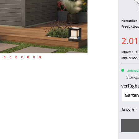
Hersteller
Produktbe
2.01
Kundenbild
Inhalt:
1 St
inkl. MwSt.
Lieferze
Stückg
verfügba
Anzahl: