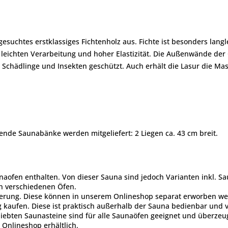
esuchtes erstklassiges Fichtenholz aus. Fichte ist besonders langle
eichten Verarbeitung und hoher Elastizität. Die Außenwände der G
Schädlinge und Insekten geschützt. Auch erhält die Lasur die Mas
nde Saunabänke werden mitgeliefert: 2 Liegen ca. 43 cm breit.
naofen enthalten. Von dieser Sauna sind jedoch Varianten inkl. S
an verschiedenen Öfen.
erung. Diese können in unserem Onlineshop separat erworben werde
kaufen. Diese ist praktisch außerhalb der Sauna bedienbar und ve
eliebten Saunasteine sind für alle Saunaöfen geeignet und überze
Onlineshop erhältlich.