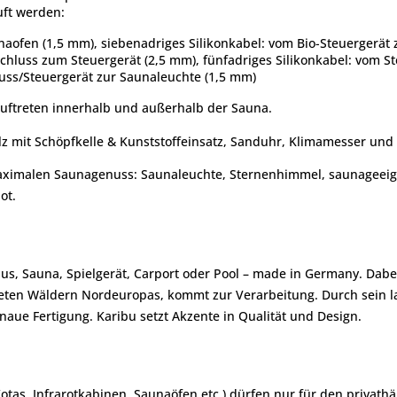
uft werden:
naofen (1,5 mm), siebenadriges Silikonkabel: vom Bio-Steuergerä
schluss zum Steuergerät (2,5 mm), fünfadriges Silikonkabel: vom 
uss/Steuergerät zur Saunaleuchte (1,5 mm)
ftreten innerhalb und außerhalb der Sauna.
lz mit Schöpfkelle & Kunststoffeinsatz, Sanduhr, Klimamesser und
maximalen Saunagenuss: Saunaleuchte, Sternenhimmel, saunageeig
ot.
aus, Sauna, Spielgerät, Carport oder Pool – made in Germany. Dabe
afteten Wäldern Nordeuropas, kommt zur Verarbeitung. Durch sein
aue Fertigung. Karibu setzt Akzente in Qualität und Design.
Kotas, Infrarotkabinen, Saunaöfen etc.) dürfen nur für den priva