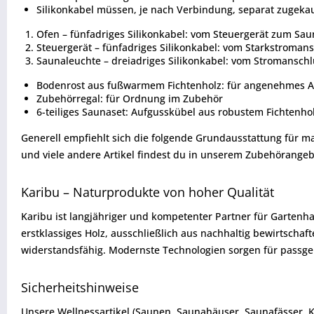
Silikonkabel müssen, je nach Verbindung, separat zugeka
Ofen – fünfadriges Silikonkabel: vom Steuergerät zum Sau
Steuergerät – fünfadriges Silikonkabel: vom Starkstroman
Saunaleuchte – dreiadriges Silikonkabel: vom Stromanschl
Bodenrost aus fußwarmem Fichtenholz: für angenehmes Au
Zubehörregal: für Ordnung im Zubehör
6-teiliges Saunaset: Aufgusskübel aus robustem Fichtenho
Generell empfiehlt sich die folgende Grundausstattung für 
und viele andere Artikel findest du in unserem Zubehörangeb
Karibu – Naturprodukte von hoher Qualität
Karibu ist langjähriger und kompetenter Partner für Gartenh
erstklassiges Holz, ausschließlich aus nachhaltig bewirtsch
widerstandsfähig. Modernste Technologien sorgen für passgen
Sicherheitshinweise
Unsere Wellnessartikel (Saunen, Saunahäuser, Saunafässer, 