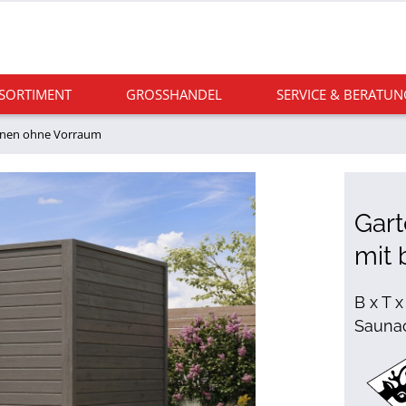
 SORTIMENT
GROSSHANDEL
SERVICE & BERATUN
nen ohne Vorraum
Gart
mit 
B x T x
Sauna