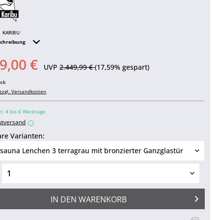
KARIBU
schreibung
9,00 €
UVP
2.449,99 €
(17,59% gespart)
ück
zzgl. Versandkosten
it: 4 bis 6 Werktage
utversand
i
re Varianten:
IN DEN
WARENKORB