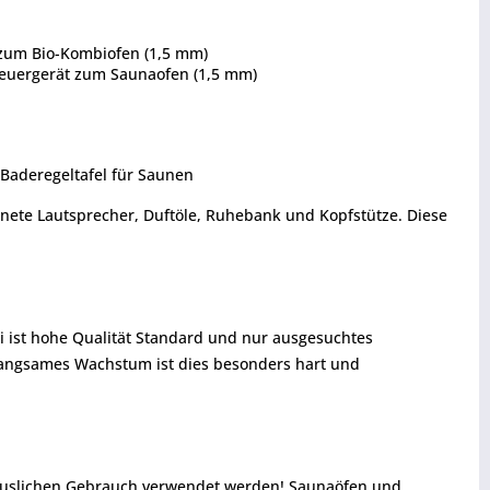
t zum Bio-Kombiofen (1,5 mm)
Steuergerät zum Saunaofen (1,5 mm)
 Baderegeltafel für Saunen
nete Lautsprecher, Duftöle, Ruhebank und Kopfstütze. Diese
i ist hohe Qualität Standard und nur ausgesuchtes
 langsames Wachstum ist dies besonders hart und
thäuslichen Gebrauch verwendet werden! Saunaöfen und