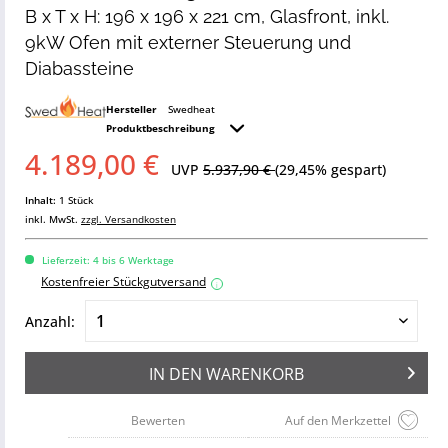
B x T x H: 196 x 196 x 221 cm, Glasfront, inkl.
9kW Ofen mit externer Steuerung und
Diabassteine
Hersteller
Swedheat
Produktbeschreibung
4.189,00 €
UVP
5.937,90 €
(29,45% gespart)
Inhalt:
1 Stück
inkl. MwSt.
zzgl. Versandkosten
Lieferzeit: 4 bis 6 Werktage
Kostenfreier Stückgutversand
i
Anzahl:
IN DEN
WARENKORB
Bewerten
Auf den Merkzettel