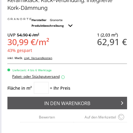
Keramiklack, Klick-Verbindung, integrierte
Kork-Dämmung
Hersteller
Granorte
Produktbeschreibung
UVP
54,90 € /m²
1 (2,03 m²)
62,91 €
30,99 €/m²
43% gespart
inkl. MwSt.
zzgl. Versandkosten
Lieferzeit: 4 bis 6 Werktage
Paket- oder Stückgutversand
i
Fläche in m²
= Ihr Preis
IN DEN
WARENKORB
Bewerten
Auf den Merkzettel