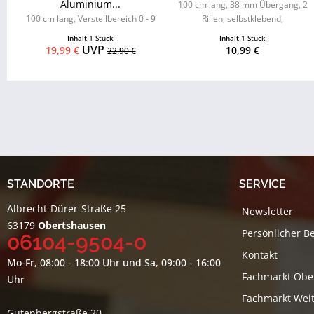
Aluminium...
100 cm lang, 38 mm Übergang, 2
100 cm lang, Verstellbereich 0 - 9
Rillen, selbstklebend,
mm, strukturbeschichtet
strukturbeschichtet
Inhalt
1 Stück
Inhalt
1 Stück
UVP
19,99 €
10,99 €
22,90 €
STANDORTE
SERVICE
Albrecht-Dürer-Straße 25
Newsletter
63179
Obertshausen
Persönlicher B
06104-9504-0
Kontakt
Mo-Fr, 08:00 - 18:00 Uhr und Sa, 09:00 - 16:00
Fachmarkt Obe
Uhr
Fachmarkt Weit
Gutenbergstraße 20