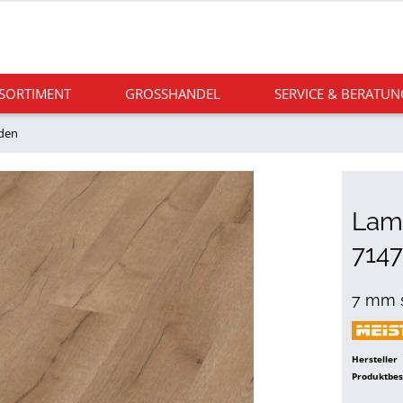
 SORTIMENT
GROSSHANDEL
SERVICE & BERATUN
oden
Lami
7147
7 mm s
Hersteller
Produktbe