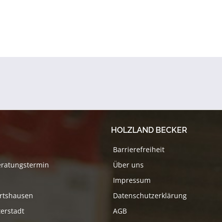
HOLZLAND BECKER
Barrierefreiheit
eratungstermin
Über uns
Impressum
rtshausen
Datenschutzerklärung
erstadt
AGB