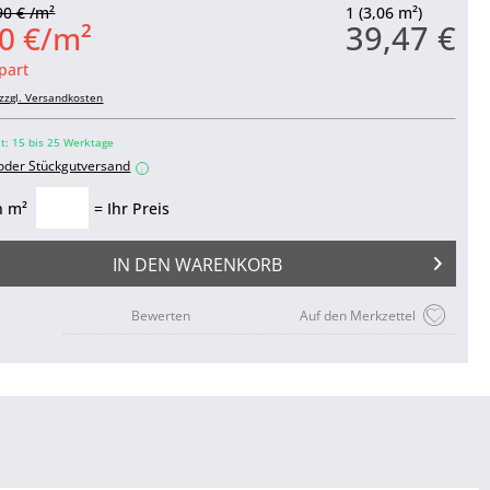
90 € /m²
1 (3,06 m²)
39,47 €
0 €/m²
part
zzgl. Versandkosten
it: 15 bis 25 Werktage
 oder Stückgutversand
i
n m²
= Ihr Preis
IN DEN
WARENKORB
Bewerten
Auf den Merkzettel