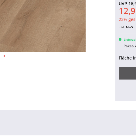
UVP
16,
12,9
23% ges
inkl. MwSt.
Lieferze
Paket-
Fläche i