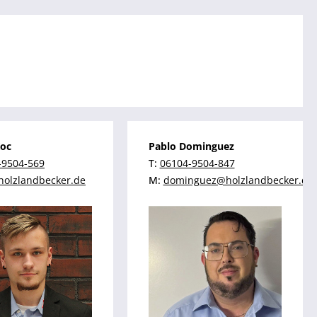
Koc
Pablo Dominguez
-9504-569
T:
06104-9504-847
olzlandbecker.de
M:
dominguez@holzlandbecker.de