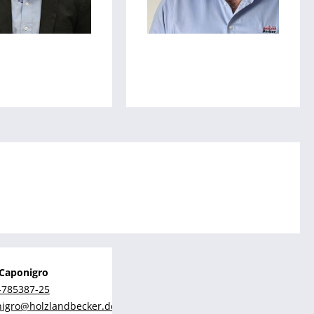
 Caponigro
-785387-25
igro@holzlandbecker.de