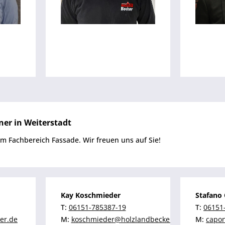
ner in Weiterstadt
im Fachbereich Fassade. Wir freuen uns auf Sie!
Kay Koschmieder
Stafano
T:
06151-785387-19
T:
06151
er.de
M:
koschmieder@holzlandbecker.de
M:
capon