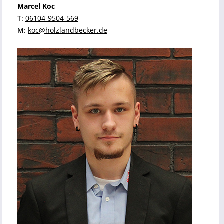
Marcel Koc
T:
06104-9504-569
M:
koc@holzlandbecker.de