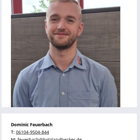
Dominic Feuerbach
T:
06104-9504-844
M:
feuerbach@holzlandbecker.de