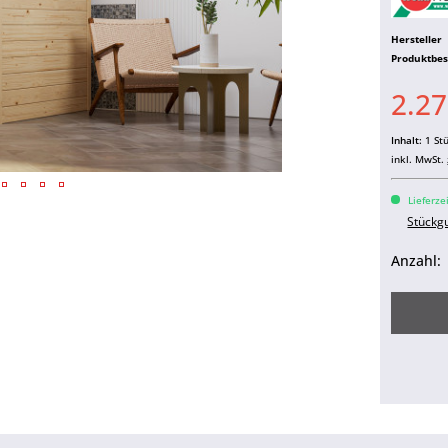
Hersteller
Produktbe
2.27
Inhalt:
1 St
inkl. MwSt.
Lieferze
Stückg
Anzahl: