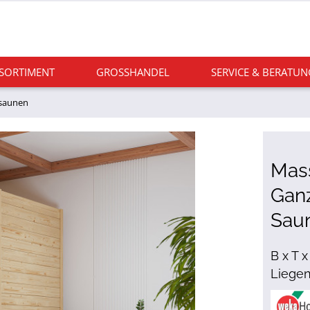
 SORTIMENT
GROSSHANDEL
SERVICE & BERATUN
saunen
Mass
Ganz
Sau
B x T 
Liege