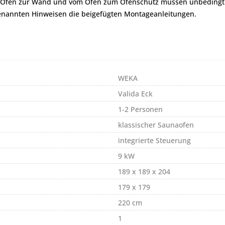
om Ofen zur Wand und vom Ofen zum Ofenschutz müssen unbedingt
genannten Hinweisen die beigefügten Montageanleitungen.
WEKA
Valida Eck
1-2 Personen
klassischer Saunaofen
integrierte Steuerung
9 kW
189 x 189 x 204
179 x 179
220 cm
1