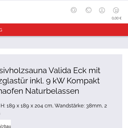
0,00 €
G
ivholzsauna Valida Eck mit
glastür inkl. 9 kW Kompakt
naofen Naturbelassen
x H: 189 x 189 x 204 cm, Wandstärke: 38mm, 2
n