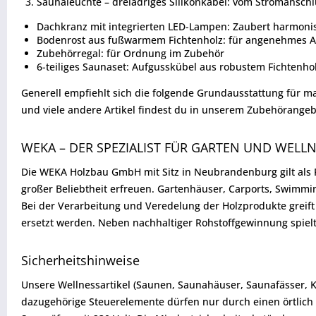
Saunaleuchte – dreiadriges Silikonkabel: vom Stromanschl
Dachkranz mit integrierten LED-Lampen: Zaubert harmoni
Bodenrost aus fußwarmem Fichtenholz: für angenehmes Au
Zubehörregal: für Ordnung im Zubehör
6-teiliges Saunaset: Aufgusskübel aus robustem Fichtenho
Generell empfiehlt sich die folgende Grundausstattung für 
und viele andere Artikel findest du in unserem Zubehörangeb
WEKA – DER SPEZIALIST FÜR GARTEN UND WELL
Die WEKA Holzbau GmbH mit Sitz in Neubrandenburg gilt als F
großer Beliebtheit erfreuen. Gartenhäuser, Carports, Swimm
Bei der Verarbeitung und Veredelung der Holzprodukte greif
ersetzt werden. Neben nachhaltiger Rohstoffgewinnung spiel
Sicherheitshinweise
Unsere Wellnessartikel (Saunen, Saunahäuser, Saunafässer, 
dazugehörige Steuerelemente dürfen nur durch einen örtlich 