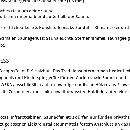
uss/Steuergerät zur Saunaleuchte (1,5 mm)
sches Licht um deine Sauna.
ftreten innerhalb und außerhalb der Sauna.
lz mit Schöpfkelle & Kunststoffeinsatz, Sanduhr, Klimamesser und
maximalen Saunagenuss: Saunaleuchte, Sternenhimmel, saunageeig
ot.
NESS
achgröße im DIY-Holzbau. Das Traditionsunternehmen bedient mit 
ingpools und Kinderspielgeräte für den Garten sowie Saunen und I
t WEKA ausschließlich auf hochwertige nordische Hölzer aus Sch
t die Zusammenarbeit mit umweltbewussten Holzlieferanten eine e
Kotas, Infrarotkabinen, Saunaöfen etc.) dürfen nur für den priva
zugelassenen Elektroinstallateur mittels festem Anschluss an da