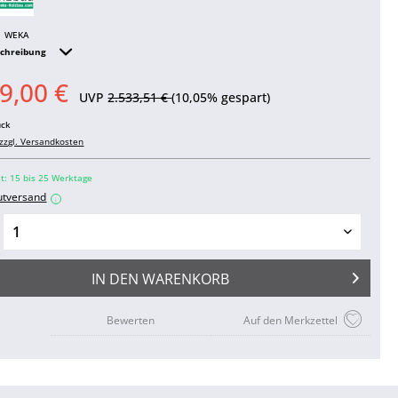
WEKA
schreibung
9,00 €
UVP
2.533,51 €
(10,05% gespart)
ück
zzgl. Versandkosten
it: 15 bis 25 Werktage
utversand
i
IN DEN
WARENKORB
Bewerten
Auf den Merkzettel