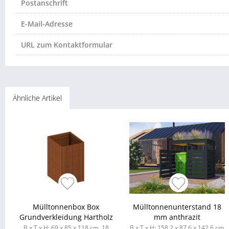
Postanschrift
E-Mail-Adresse
URL zum Kontaktformular
Ähnliche Artikel
Mülltonnenbox Box
Mülltonnenunterstand 18
Grundverkleidung Hartholz
mm anthrazit
B x T x H: 69 x 85 x 118 cm, 18
B x T x H: 158,2 x 87,6 x 142,6 cm