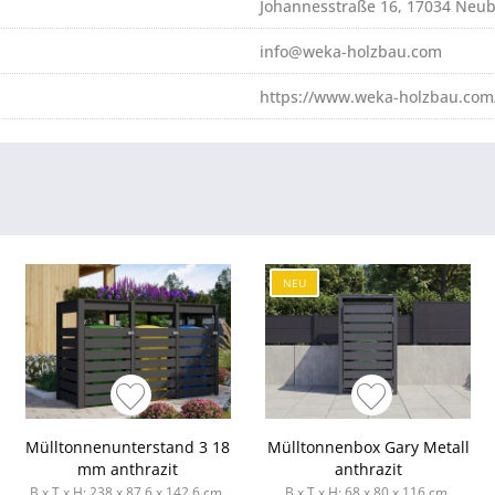
Johannesstraße 16, 17034 Neu
info@weka-holzbau.com
https://www.weka-holzbau.com
NEU
Mülltonnenunterstand 3 18
Mülltonnenbox Gary Metall
mm anthrazit
anthrazit
B x T x H: 238 x 87,6 x 142,6 cm,
B x T x H: 68 x 80 x 116 cm,