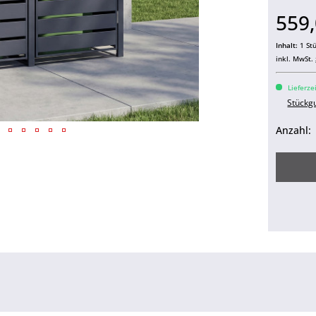
559,
Inhalt:
1 St
inkl. MwSt.
Lieferze
Stückg
Anzahl: