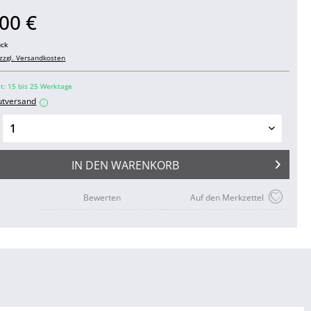
00 €
ück
zzgl. Versandkosten
it: 15 bis 25 Werktage
utversand
i
IN DEN
WARENKORB
Bewerten
Auf den Merkzettel