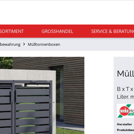
 SORTIMENT
GROSSHANDEL
SERVICE & BERATUN
fbewahrung
Mülltonnenboxen
Müll
B x T 
Liter,
Hersteller
Produktbe