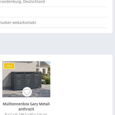
brandenburg, Deutschland
/ueber-weka/kontakt
NEU
Mülltonnenbox Gary Metall
anthrazit
B x T x H: 198,5 x 80 x 116 cm,