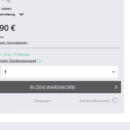
KARIBU
schreibung
90 €
ück
zzgl. Versandkosten
it: 10 bis 15 Werktage
freier Stückgutversand
i
IN DEN
WARENKORB
Bewerten
Auf den Merkzettel