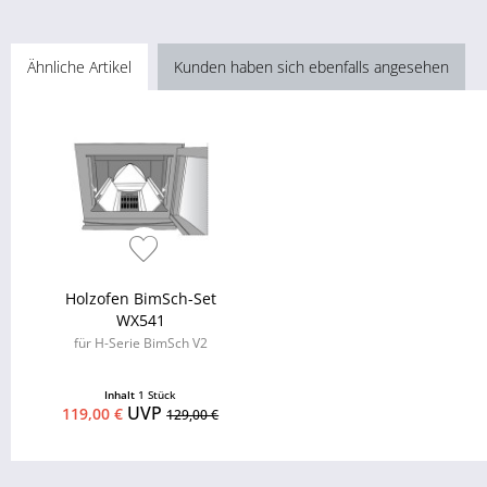
Ähnliche Artikel
Kunden haben sich ebenfalls angesehen
Holzofen BimSch-Set
WX541
für H-Serie BimSch V2
Inhalt
1 Stück
UVP
119,00 €
129,00 €