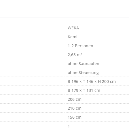
WEKA
Kemi
1-2 Personen
2,63 m²
ohne Saunaofen
ohne Steuerung
B 196 x T 146 x H 200 cm
B 179 x T 131 cm
206 cm
210 cm
156 cm
1