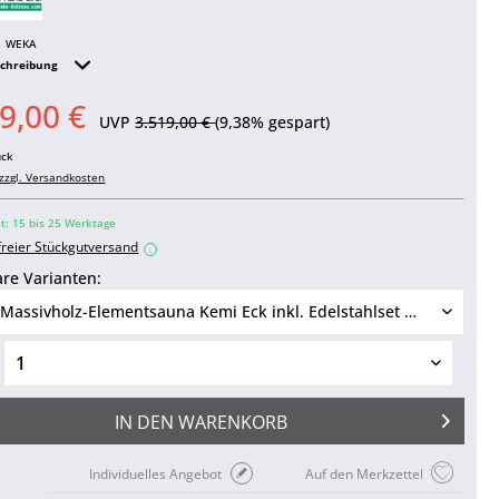
WEKA
schreibung
9,00 €
UVP
3.519,00 €
(9,38% gespart)
ück
zzgl. Versandkosten
it: 15 bis 25 Werktage
freier Stückgutversand
i
re Varianten:
IN DEN
WARENKORB
Individuelles Angebot
Auf den Merkzettel