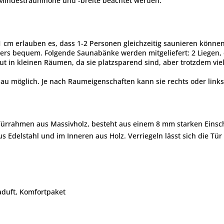
Mindestraumhöhe und -breite beachtet werden.
 cm erlauben es, dass 1-2 Personen gleichzeitig saunieren können
ers bequem. Folgende Saunabänke werden mitgeliefert: 2 Liegen, c
t in kleinen Räumen, da sie platzsparend sind, aber trotzdem vie
fbau möglich. Je nach Raumeigenschaften kann sie rechts oder links
ürrahmen aus Massivholz, besteht aus einem 8 mm starken Einsch
s Edelstahl und im Inneren aus Holz. Verriegeln lässt sich die T
naduft, Komfortpaket