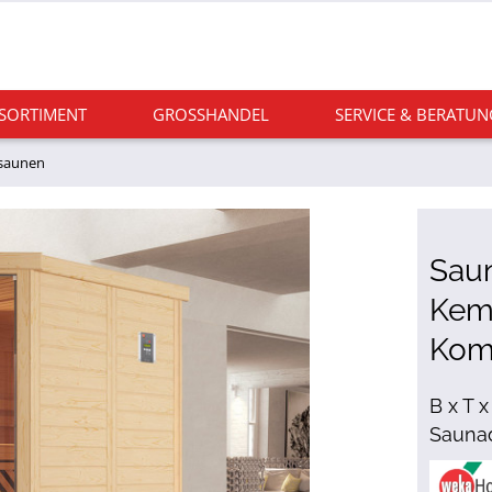
 SORTIMENT
GROSSHANDEL
SERVICE & BERATUN
saunen
Sau
Kemi
Kom
B x T x
Saunad