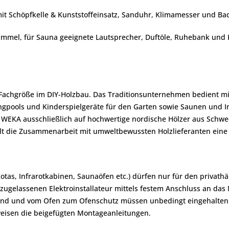
mit Schöpfkelle & Kunststoffeinsatz, Sanduhr, Klimamesser und Ba
el, für Sauna geeignete Lautsprecher, Duftöle, Ruhebank und Kop
achgröße im DIY-Holzbau. Das Traditionsunternehmen bedient mit 
ngpools und Kinderspielgeräte für den Garten sowie Saunen und I
t WEKA ausschließlich auf hochwertige nordische Hölzer aus Sch
lt die Zusammenarbeit mit umweltbewussten Holzlieferanten eine 
Kotas, Infrarotkabinen, Saunaöfen etc.) dürfen nur für den priva
zugelassenen Elektroinstallateur mittels festem Anschluss an das
and und vom Ofen zum Ofenschutz müssen unbedingt eingehalten
eisen die beigefügten Montageanleitungen.