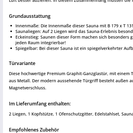
Luft besser abziehen. In diesem Zusammenhang müssen die 
Grundausstattung
Innenmaße: Die Innenmaße dieser Sauna mit B 179 x T 131
Saunaliegen: Auf 2 Liegen wird das Sauna-Erlebnis besond
Eckeinstieg: Saunen dieser Form machen sich besonders gu
jeden Raum integrierbar!
Spiegelbar: Bei dieser Sauna ist ein spiegelverkehrter Au
Türvariante
Diese hochwertige Premium Graphit-Ganzglastür, mit einem T
aus Metall. Der modern aussehende Türgriff besteht außen au
Magnetverschluss.
Im Lieferumfang enthalten:
2 Liegen, 1 Kopfstütze, 1 Ofenschutzgitter, Edelstahlset, Sau
Empfohlenes Zubehör