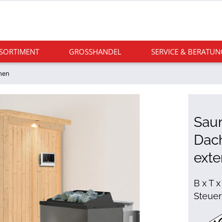
 SORTIMENT
GROSSHANDEL
SERVICE & BERATUN
nen
Sau
Dach
exte
B x T x
Steuer