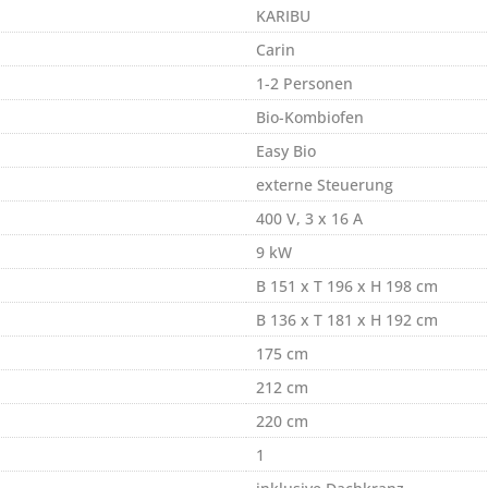
KARIBU
Carin
1-2 Personen
Bio-Kombiofen
Easy Bio
externe Steuerung
400 V, 3 x 16 A
9 kW
B 151 x T 196 x H 198 cm
B 136 x T 181 x H 192 cm
175 cm
212 cm
220 cm
1