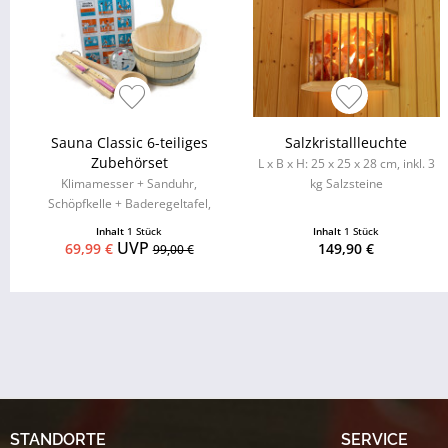
Sauna Classic 6-teiliges
Salzkristallleuchte
Zubehörset
L x B x H: 25 x 25 x 28 cm, inkl. 3
Klimamesser + Sanduhr,
kg Salzsteine
Schöpfkelle + Baderegeltafel,
Aufgusseimer mit
Inhalt
1 Stück
Inhalt
1 Stück
Kunststoffeinsatz
UVP
69,99 €
149,90 €
99,00 €
STANDORTE
SERVICE