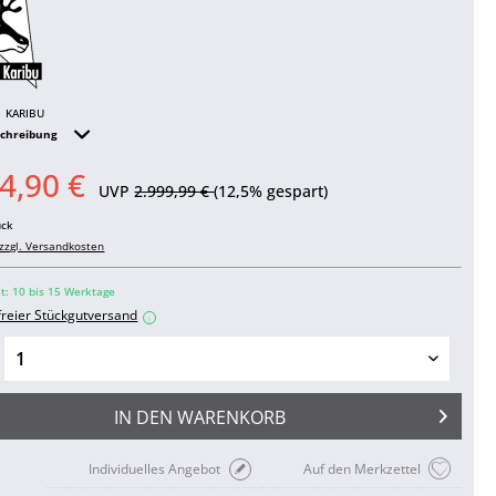
KARIBU
schreibung
4,90 €
UVP
2.999,99 €
(12,5% gespart)
ück
zzgl. Versandkosten
it: 10 bis 15 Werktage
freier Stückgutversand
i
IN DEN
WARENKORB
Individuelles Angebot
Auf den Merkzettel