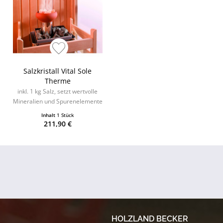
Salzkristall Vital Sole
Therme
inkl. 1 kg Salz, setzt wertvolle
Mineralien und Spurenelemente
frei
Inhalt
1 Stück
211,90 €
HOLZLAND BECKER