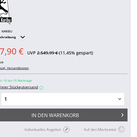
KARIBU
schreibung
7,90 €
UVP
2.549,99 €
(11,45% gespart)
ück
zzgl. Versandkosten
it: 10 bis 15 Werktage
freier Stückgutversand
i
IN DEN
WARENKORB
Individuelles Angebot
Auf den Merkzettel