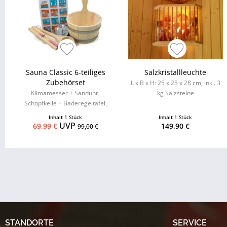
Sauna Classic 6-teiliges
Salzkristallleuchte
Zubehörset
L x B x H: 25 x 25 x 28 cm, inkl. 3
Klimamesser + Sanduhr,
kg Salzsteine
Schöpfkelle + Baderegeltafel,
Aufgusseimer mit
Inhalt
1 Stück
Inhalt
1 Stück
Kunststoffeinsatz
UVP
69,99 €
149,90 €
99,00 €
STANDORTE
SERVICE