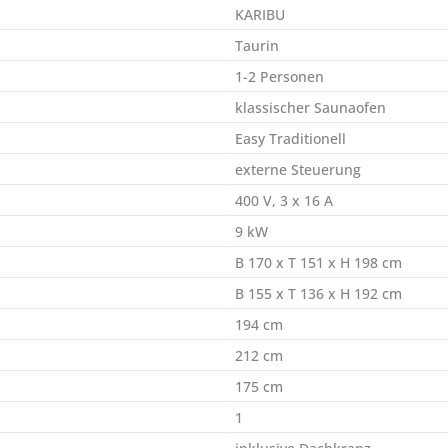
KARIBU
Taurin
1-2 Personen
klassischer Saunaofen
Easy Traditionell
externe Steuerung
400 V, 3 x 16 A
9 kW
B 170 x T 151 x H 198 cm
B 155 x T 136 x H 192 cm
194 cm
212 cm
175 cm
1