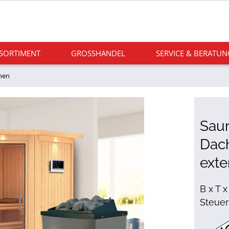
 SORTIMENT
GROSSHANDEL
SERVICE & BERATUN
nen
Saun
Dach
exte
B x T x
Steuer