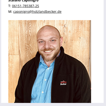
Stafano Caponigro
T:
06151-785387-25
M:
caponigro@holzlandbecker.de