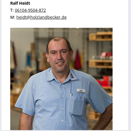
Ralf Heidt
T:
06104-9504-872
M:
heidt@holzlandbecker.de