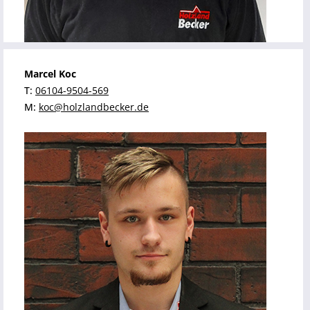
Marcel Koc
T:
06104-9504-569
M:
koc@holzlandbecker.de