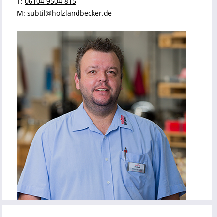
T:
06104-9504-815
M:
subtil@holzlandbecker.de