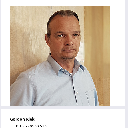
Gordon Riek
T:
06151-785387-15