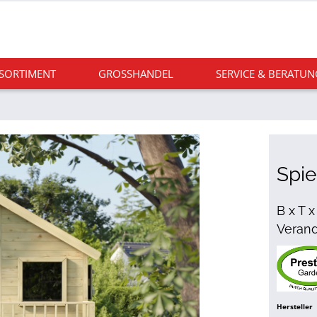
 SORTIMENT
GROSSHANDEL
SERVICE & BERATUN
Spie
B x T x
Veran
Hersteller