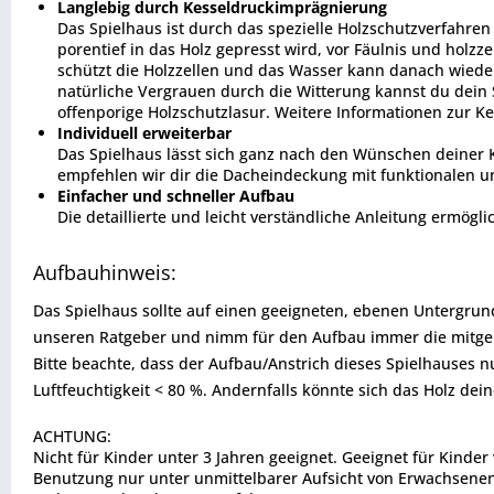
Langlebig durch Kesseldruckimprägnierung
Das Spielhaus ist durch das spezielle Holzschutzverfahr
porentief in das Holz gepresst wird, vor Fäulnis und holzz
schützt die Holzzellen und das Wasser kann danach wied
natürliche Vergrauen durch die Witterung kannst du dein S
offenporige Holzschutzlasur. Weitere Informationen zur 
Individuell erweiterbar
Das Spielhaus lässt sich ganz nach den Wünschen deiner Kin
empfehlen wir dir die Dacheindeckung mit funktionalen u
Einfacher und schneller Aufbau
Die detaillierte und leicht verständliche Anleitung ermögl
Aufbauhinweis:
Das Spielhaus sollte auf einen geeigneten, ebenen Untergrund
unseren Ratgeber und nimm für den Aufbau immer die mitgel
Bitte beachte, dass der Aufbau/Anstrich dieses Spielhauses 
Luftfeuchtigkeit < 80 %. Andernfalls könnte sich das Holz dei
ACHTUNG:
Nicht für Kinder unter 3 Jahren geeignet. Geeignet für Kinder
Benutzung nur unter unmittelbarer Aufsicht von Erwachsenen