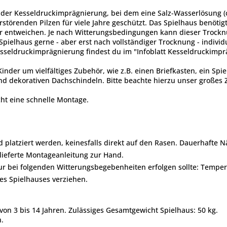
en der Kesseldruckimprägnierung, bei dem eine Salz-Wasserlösung 
erstörenden Pilzen für viele Jahre geschützt. Das Spielhaus benöti
er entweichen. Je nach Witterungsbedingungen kann dieser Trock
pielhaus gerne - aber erst nach vollständiger Trocknung - individ
Kesseldruckimprägnierung findest du im "Infoblatt Kesseldruckim
der um vielfältiges Zubehör, wie z.B. einen Briefkasten, ein Spiel
nd dekorativen Dachschindeln. Bitte beachte hierzu unser großes 
icht eine schnelle Montage.
 platziert werden, keinesfalls direkt auf den Rasen. Dauerhafte N
ieferte Montageanleitung zur Hand.
nur bei folgenden Witterungsbegebenheiten erfolgen sollte: Tempe
nes Spielhauses verziehen.
 von 3 bis 14 Jahren. Zulässiges Gesamtgewicht Spielhaus: 50 kg.
.