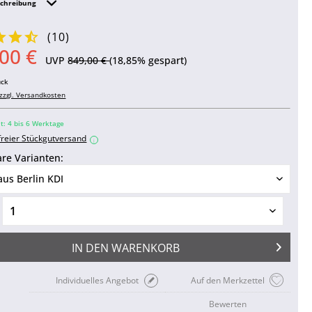
schreibung
(
10
)
00 €
UVP
849,00 €
(18,85% gespart)
ück
zzgl. Versandkosten
it: 4 bis 6 Werktage
freier Stückgutversand
i
re Varianten:
IN DEN
WARENKORB
Individuelles Angebot
Auf den Merkzettel
Bewerten