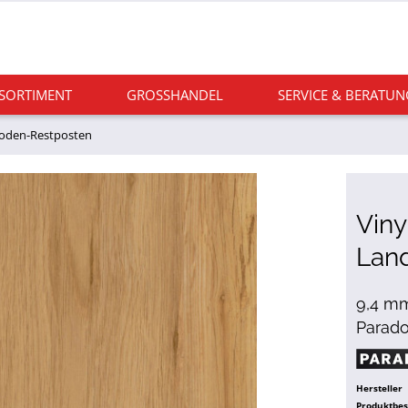
 SORTIMENT
GROSSHANDEL
SERVICE & BERATUN
boden-Restposten
Viny
Lan
9,4 mm
Parado
Hersteller
Produktbe