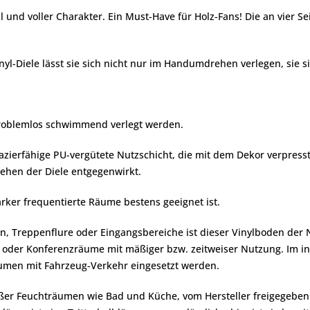
al und voller Charakter. Ein Must-Have für Holz-Fans! Die an vier
-Diele lässt sie sich nicht nur im Handumdrehen verlegen, sie sie
problemlos schwimmend verlegt werden.
pazierfähige PU-vergütete Nutzschicht, die mit dem Dekor verpresst 
ehen der Diele entgegenwirkt.
ärker frequentierte Räume bestens geeignet ist.
, Treppenflure oder Eingangsbereiche ist dieser Vinylboden der 
os oder Konferenzräume mit mäßiger bzw. zeitweiser Nutzung. Im in
äumen mit Fahrzeug-Verkehr eingesetzt werden.
außer Feuchträumen wie Bad und Küche, vom Hersteller freigegebe