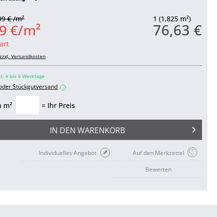
99 € /m²
1 (1,825 m²)
76,63 €
9 €/m²
art
zzgl. Versandkosten
it: 4 bis 6 Werktage
 oder Stückgutversand
i
n m²
= Ihr Preis
IN DEN
WARENKORB
Individuelles Angebot
Auf den Merkzettel
Bewerten