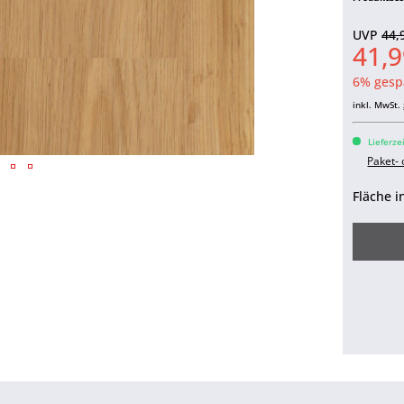
UVP
44,
41,9
6% gesp
inkl. MwSt.
Lieferze
Paket-
Fläche i