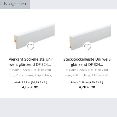
falls angesehen
Vierkant Sockelleiste Uni
Steck-Sockelleiste Uni weiß
weiß glänzend DF 324...
glänzend DF 324...
für alle Böden, B x H: 18 x 50
für alle Böden, B x H: 16 x 60
mm, 238 cm lang, Cliptechnik,
mm, 238 cm lang, Cliptechnik,
Leistenclips als Zubehör
Leistenclips als Zubehör
Inhalt
2.38 m
(10,99 € / 1 )
Inhalt
2.38 m
(9,99 € / 1 )
erhältlich
erhältlich
4,62 € /m
4,20 € /m