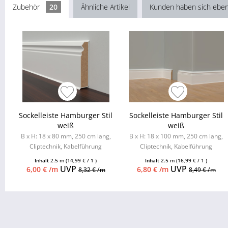
Zubehör
20
Ähnliche Artikel
Kunden haben sich eben
Sockelleiste Hamburger Stil
Sockelleiste Hamburger Stil
weiß
weiß
B x H: 18 x 80 mm, 250 cm lang,
B x H: 18 x 100 mm, 250 cm lang,
Cliptechnik, Kabelführung
Cliptechnik, Kabelführung
möglich, Leistenclips als
möglich, Leistenclips als
Inhalt
2.5 m
(14,99 € / 1 )
Inhalt
2.5 m
(16,99 € / 1 )
Zubehör...
Zubehör...
UVP
UVP
6,00 € /m
6,80 € /m
8,32 € /m
8,49 € /m