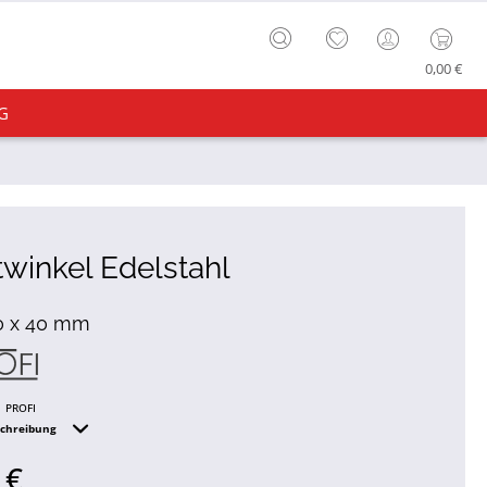
0,00 €
G
twinkel Edelstahl
0 x 40 mm
PROFI
schreibung
 €