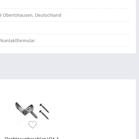
79 Obertshausen, Deutschland
e
/kontaktformular
Flechtzaunbeschlag V2A 4