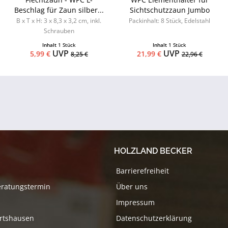
Beschlag für Zaun silber...
Sichtschutzzaun Jumbo
B x T x H: 3 x 8,3 x 3,2 cm, inkl.
Packinhalt: 8 Stück, Edelstahl
Schrauben
Inhalt
1 Stück
Inhalt
1 Stück
UVP
UVP
5,99 €
21,99 €
8,25 €
22,96 €
HOLZLAND BECKER
Barrierefreiheit
eratungstermin
Über uns
Impressum
rtshausen
Datenschutzerklärung