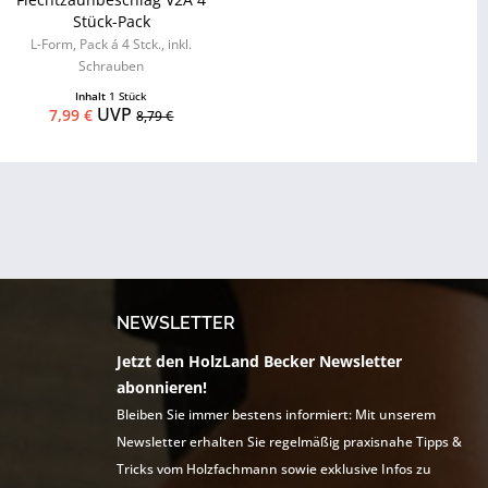
Stück-Pack
L-Form, Pack á 4 Stck., inkl.
Schrauben
Inhalt
1 Stück
UVP
7,99 €
8,79 €
NEWSLETTER
Jetzt den HolzLand Becker Newsletter
abonnieren!
Bleiben Sie immer bestens informiert: Mit unserem
Newsletter erhalten Sie regelmäßig praxisnahe Tipps &
Tricks vom Holzfachmann sowie exklusive Infos zu