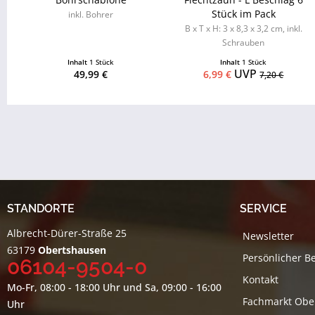
Stück im Pack
inkl. Bohrer
B x T x H: 3 x 8,3 x 3,2 cm, inkl.
Schrauben
Inhalt
1 Stück
Inhalt
1 Stück
UVP
49,99 €
6,99 €
7,20 €
STANDORTE
SERVICE
Albrecht-Dürer-Straße 25
Newsletter
63179
Obertshausen
Persönlicher B
06104-9504-0
Kontakt
Mo-Fr, 08:00 - 18:00 Uhr und Sa, 09:00 - 16:00
Fachmarkt Obe
Uhr