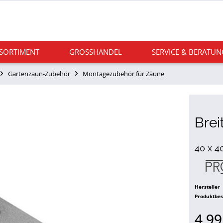
 SORTIMENT
GROSSHANDEL
SERVICE & BERATUN
Gartenzaun-Zubehör
Montagezubehör für Zäune
Brei
40 x 4
Hersteller
Produktbe
4,99