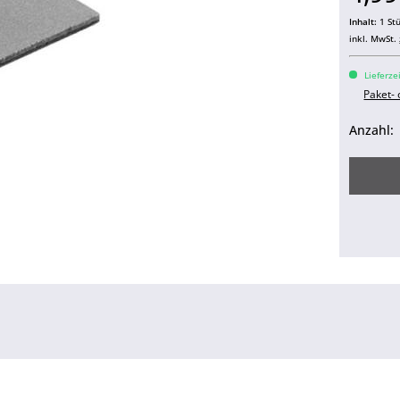
Inhalt:
1 St
inkl. MwSt.
Lieferze
Paket-
Anzahl: