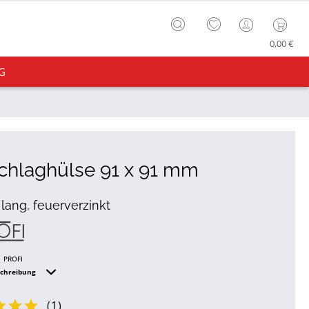
0,00 €
G
chlaghülse 91 x 91 mm
lang, feuerverzinkt
PROFI
schreibung
(
1
)