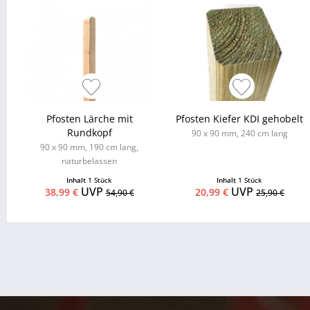
Pfosten Lärche mit
Pfosten Kiefer KDI gehobelt
Rundkopf
90 x 90 mm, 240 cm lang
90 x 90 mm, 190 cm lang,
naturbelassen
Inhalt
1 Stück
Inhalt
1 Stück
UVP
UVP
38,99 €
20,99 €
54,90 €
25,90 €