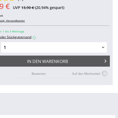
9 €
UVP
13,90 €
(20,94% gespart)
ück
zzgl. Versandkosten
it: 1 bis 3 Werktage
 oder Stückgutversand
i
IN DEN
WARENKORB
Bewerten
Auf den Merkzettel