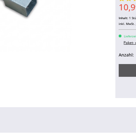
10,9
Inhalt:
1 St
inkl. MwSt.
Lieferze
Paket-
Anzahl: