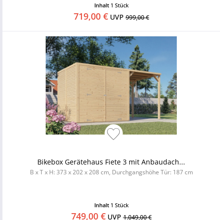
Inhalt
1 Stück
719,00 €
UVP
999,00 €
Bikebox Gerätehaus Fiete 3 mit Anbaudach...
B x T x H: 373 x 202 x 208 cm, Durchgangshöhe Tür: 187 cm
Inhalt
1 Stück
749,00 €
UVP
1.049,00 €