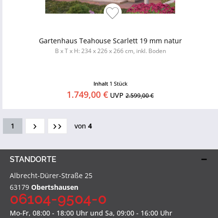
Gartenhaus Teahouse Scarlett 19 mm natur
B x T x H: 234 x 226 x 266 cm, inkl. Boden
Inhalt
1 Stück
1.749,00 €
UVP
2.599,00 €
1
von
4
STANDORTE
Albrecht-Dürer-Straße 25
63179
Obertshausen
06104-9504-0
Mo-Fr, 08:00 - 18:00 Uhr und Sa, 09:00 - 16:00 Uhr