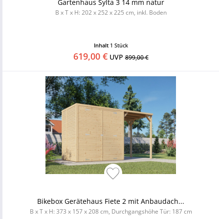
Gartenhaus Sylta 3 14 mm natur
B x T x H: 202 x 252 x 225 cm, inkl. Boden
Inhalt
1 Stück
619,00 €
UVP
899,00 €
Bikebox Gerätehaus Fiete 2 mit Anbaudach...
B x T x H: 373 x 157 x 208 cm, Durchgangshöhe Tür: 187 cm