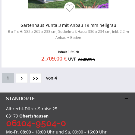
Gartenhaus Punta 3 mit Anbau 19 mm hellgrau
B x T x H: 582 x 265 x 233 cm, Sockelmaß Haus: 336 x 234 cm, inkl. 2,2 m
Anbau + Boden
Inhalt
1 Stück
2.709,00 €
UVP
3.629,00 €
1
von
4
STANDORTE
Albrecht-Dürer-Straße 25
63179
Obertshausen
06104-9504-0
Mo-Fr, 08:00 - 18:00 Uhr und Sa, 09:00 - 16:00 Uhr