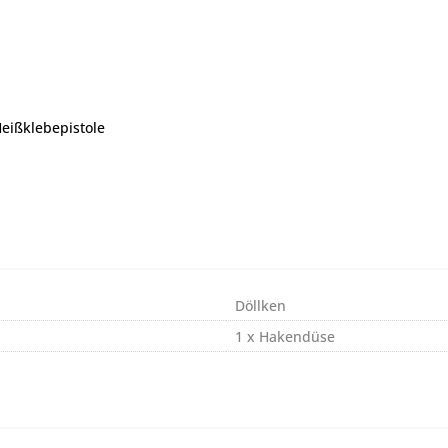
eißklebepistole
Döllken
1 x Hakendüse