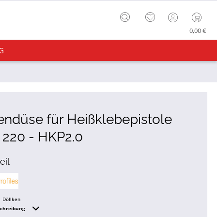
0,00 €
G
ndüse für Heißklebepistole
 220 - HKP2.0
eil
Döllken
schreibung