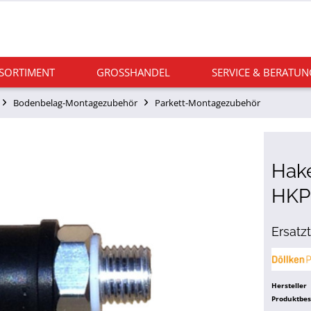
 SORTIMENT
GROSSHANDEL
SERVICE & BERATUN
Bodenbelag-Montagezubehör
Parkett-Montagezubehör
Hake
HKP
Ersatzt
Hersteller
Produktbe