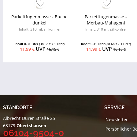
Parkettfugenmasse - Buche
Parkettfugenmasse -
dunkel
Merbau-Mahagoni
Inhalt: 310 ml, silikonfrei
Inhalt: 310 ml, silikonfrei
Inhalt
0.31 Liter
(38,68 € / 1 Liter)
Inhalt
0.31 Liter
(38,68 € / 1 Liter)
UVP
UVP
11,99 €
11,99 €
16,15 €
16,15 €
STANDORTE
SERVICE
Albrecht-Dürer-Straße 25
Newsletter
63179
Obertshausen
Persönlicher B
06104-9504-0