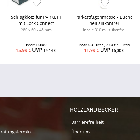
Schlagklotz für PARKETT
Parkettfugenmasse - Buche
mit Lock Connect
hell silikonfrei
280 x 60 x 45 mm
Inhalt: 310 ml, silikonfrei
Inhalt
1 Stück
Inhalt
0.31 Liter
(38,68 € / 1 Liter)
UVP
UVP
15,99 €
11,99 €
19,14 €
16,00 €
HOLZLAND BECKER
Barrierefreiheit
eratungstermin
Über uns