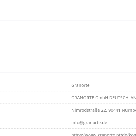
Granorte
GRANORTE GmbH DEUTSCHLA
Nimrodstraße 22, 90441 Nürnb
info@granorte.de
https://www.granorte.pt/de/kon