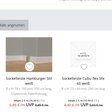
falls angesehen
Sockelleiste Hamburger Stil
Sockelleiste Cubu flex life
weiß
60 weiß
B x H: 18 x 100 mm, 250 cm lang,
B x H: 13 x 60 mm, 250 cm lang
Cliptechnik, Kabelführung
möglich, Leistenclips als
Inhalt
2.5 m
(16,99 € / 1 )
Inhalt
2.5 m
(10,99 € / 1 )
Zubehör...
UVP
UVP
6,80 € /m
4,40 € /m
8,49 € /m
5,63 € /m