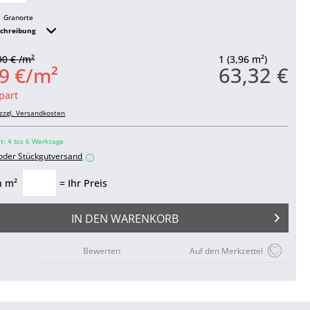
Granorte
schreibung
90 € /m²
1 (3,96 m²)
63,32 €
9 €/m²
part
zzgl. Versandkosten
it: 4 bis 6 Werktage
 oder Stückgutversand
i
n m²
= Ihr Preis
IN DEN
WARENKORB
Bewerten
Auf den Merkzettel