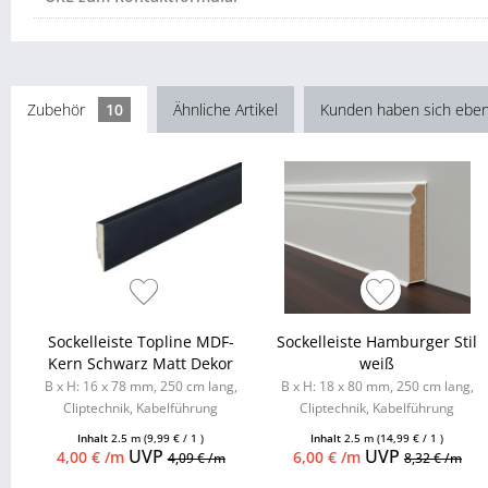
Zubehör
10
Ähnliche Artikel
Kunden haben sich eben
Sockelleiste Topline MDF-
Sockelleiste Hamburger Stil
Kern Schwarz Matt Dekor
weiß
B x H: 16 x 78 mm, 250 cm lang,
B x H: 18 x 80 mm, 250 cm lang,
Cliptechnik, Kabelführung
Cliptechnik, Kabelführung
möglich, Leistenclips als
möglich, Leistenclips als
Inhalt
2.5 m
(9,99 € / 1 )
Inhalt
2.5 m
(14,99 € / 1 )
Zubehör...
Zubehör...
UVP
UVP
4,00 € /m
6,00 € /m
4,09 € /m
8,32 € /m