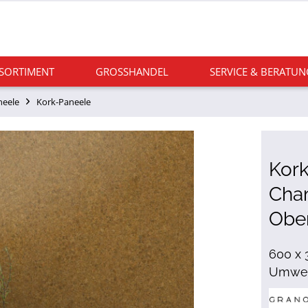
 SORTIMENT
GROSSHANDEL
SERVICE & BERATUN
neele
Kork-Paneele
Kor
Cha
Obe
600 x 
Umwel