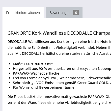
Produktinformationen
Bewertungen
0
GRANORTE Kork Wandfliese DECODALLE Champag
DECODALLE-Wandfliesen aus Kork bringen eine frische Note in a
die natürliche Schönheit mit Vielseitigkeit verbindet. Nebe
aus. Mit DECODALLE erhältst du eine starke natürliche Ausst
Maße: 600 x 300 x 3 mm
Hergestellt aus 90 % erneuerbaren und recycelten Neben
PARAWAX-Wachsoberfläche
Frei von Formaldehyd, PVC, Weichmachern, Schwermetall
Sehr niedrige VOC-Emissionen gemäß GreenGuard GOLD, A
Für Wohn- und Gewerbeinnenräume
Die Fliese besitzt die innovative matt gewachste PARAWAX-Obe
verleiht der Wandfliese eine hohe Abriebfestigkeit bei gleich