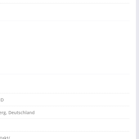
ND
erg, Deutschland
takt/