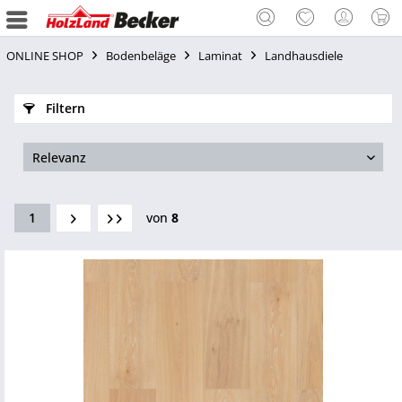
ONLINE SHOP
Bodenbeläge
Laminat
Landhausdiele
Filtern
1
von
8