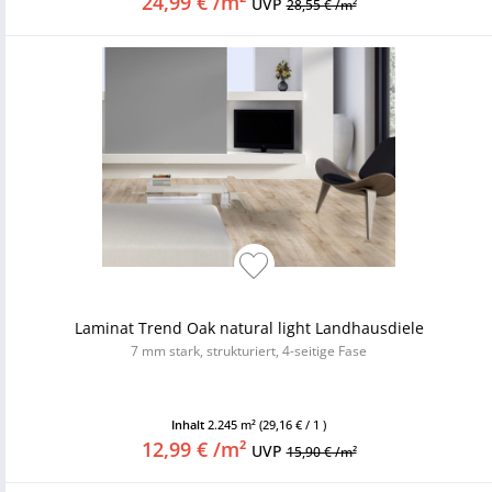
24,99 € /m²
UVP
28,55 € /m²
Laminat Trend Oak natural light Landhausdiele
7 mm stark, strukturiert, 4-seitige Fase
Inhalt
2.245 m²
(29,16 € / 1 )
12,99 € /m²
UVP
15,90 € /m²