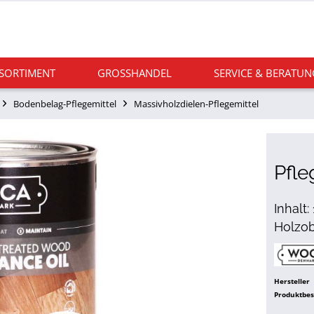
 SORTIMENT
GROSSHANDEL
SERVICE & BERATUN
Bodenbelag-Pflegemittel
Massivholzdielen-Pflegemittel
Pfle
Inhalt:
Holzob
Hersteller
Produktbe