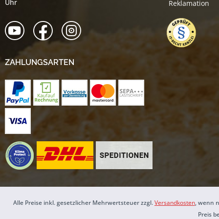
Uhr
Reklamation
ZAHLUNGSARTEN
Alle Preise inkl. gesetzlicher Mehrwertsteuer zzgl.
Versandkosten
, wenn n
Preis b