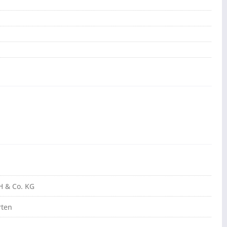
H & Co. KG
rten