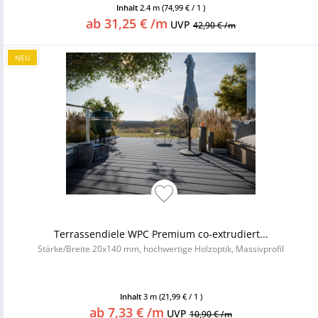
Inhalt
2.4 m
(74,99 € / 1 )
ab 31,25 € /m
UVP
42,90 € /m
NEU
Terrassendiele WPC Premium co-extrudiert...
Stärke/Breite 20x140 mm, hochwertige Holzoptik, Massivprofil
Inhalt
3 m
(21,99 € / 1 )
ab 7,33 € /m
UVP
10,90 € /m