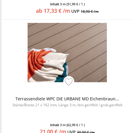
Inhalt
3 m
(51,99 € / 1 )
ab 17,33 € /m
UVP
18,90 € /m
Terrassendiele WPC DIE URBANE MD Eichenbraun...
Stärke/Breite 21 x 162 mm, Länge 3 m, fein geriffelt / grob geriffelt
Inhalt
3 m
(62,99 € / 1 )
21,00 € /m
UVP
30,90 € /m