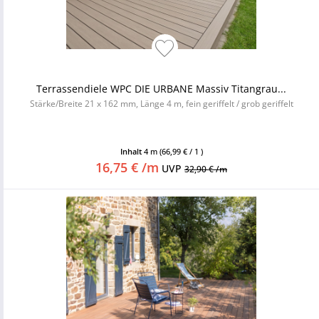
Terrassendiele WPC DIE URBANE Massiv Titangrau...
Stärke/Breite 21 x 162 mm, Länge 4 m, fein geriffelt / grob geriffelt
Inhalt
4 m
(66,99 € / 1 )
16,75 € /m
UVP
32,90 € /m