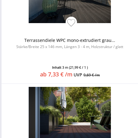
Terrassendiele WPC mono-extrudiert grau...
Stärke/Breite 25 x 146 mm, Längen 3 - 4 m, Holzstruktur / glatt
Inhalt
3 m
(21,99 € / 1 )
ab 7,33 € /m
UVP
9,69 € /m