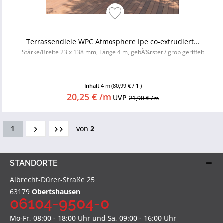
Terrassendiele WPC Atmosphere Ipe co-extrudiert...
Stärke/Breite 23 x 138 mm, Länge 4 m, gebÃ¼rstet / grob geriffelt
Inhalt
4 m
(80,99 € / 1 )
20,25 € /m
UVP
21,90 € /m
1
von
2
STANDORTE
Albrecht-Dürer-Straße 25
63179
Obertshausen
06104-9504-0
Mo-Fr, 08:00 - 18:00 Uhr und Sa, 09:00 - 16:00 Uhr