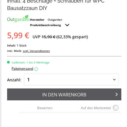
Inhalt: 4 Beschläge + Schrauben für WPC
Bausatzzaun DIY
Hersteller
Outgarden
Produktbeschreibung
5,99 €
UVP
15,90 €
(62,33% gespart)
Inhalt:
1 Stück
inkl. MwSt.
zzgl. Versandkosten
Lieferzeit: 1 bis 3 Werktage
Paketversand
i
Anzahl:
IN DEN
WARENKORB
Bewerten
Auf den Merkzettel