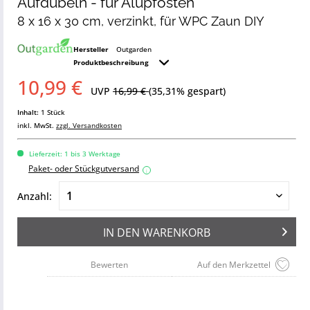
Aufdübeln - für Alupfosten
8 x 16 x 30 cm, verzinkt, für WPC Zaun DIY
Hersteller
Outgarden
Produktbeschreibung
10,99 €
UVP
16,99 €
(35,31% gespart)
Inhalt:
1 Stück
inkl. MwSt.
zzgl. Versandkosten
Lieferzeit: 1 bis 3 Werktage
Paket- oder Stückgutversand
i
Anzahl:
IN DEN
WARENKORB
Bewerten
Auf den Merkzettel