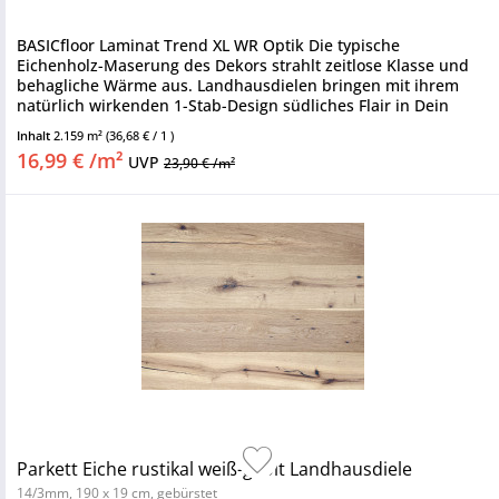
BASICfloor Laminat Trend XL WR Optik Die typische
Eichenholz-Maserung des Dekors strahlt zeitlose Klasse und
behagliche Wärme aus. Landhausdielen bringen mit ihrem
natürlich wirkenden 1-Stab-Design südliches Flair in Dein
Zuhause und...
Inhalt
2.159 m²
(36,68 € / 1 )
16,99 € /m²
UVP
23,90 € /m²
Parkett Eiche rustikal weiß-geölt Landhausdiele
14/3mm, 190 x 19 cm, gebürstet