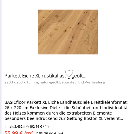
Parkett Eiche XL rustikal astig geölt...
2200 x 260 x 15 mm, natur-geölt/gebürstet, Klick-Verbindung
BASICfloor Parkett XL Eiche Landhausdiele Breitdielenformat:
26 x 220 cm Exklusive Diele – die Schönheit und Individualität
des Holzes kommen durch die extrabreiten Elemente
besonders beeindruckend zur Geltung Boston XL verleiht...
Inhalt
3.432 m²
(192,16 € / 1 )
55,99 € /m²
UVP
75,90 € /m²