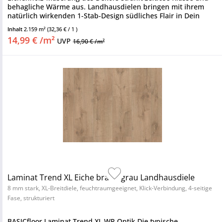
behagliche Wärme aus. Landhausdielen bringen mit ihrem
natürlich wirkenden 1-Stab-Design südliches Flair in Dein
Zuhause und...
Inhalt
2.159 m²
(32,36 € / 1 )
14,99 € /m²
UVP
16,90 € /m²
Laminat Trend XL Eiche braun grau Landhausdiele
8 mm stark, XL-Breitdiele, feuchtraumgeeignet, Klick-Verbindung, 4-seitige
Fase, strukturiert
BASICfloor Laminat Trend XL WR Optik Die typische