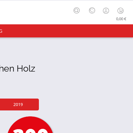
0,00 €
G
chen Holz
2019