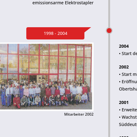
emissionsarme Elektrostapler
1998 - 2004
2004
• Start 
2002
• Start 
• Eröffn
Obertsh
2001
• Erweit
Mitarbeiter 2002
• Wachs
Süddeut