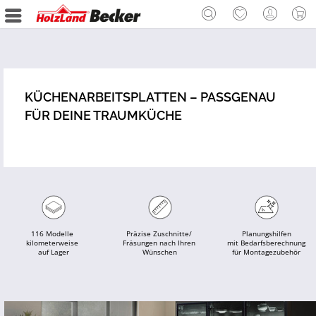
KÜCHENARBEITSPLATTEN – PASSGENAU
FÜR DEINE TRAUMKÜCHE
116 Modelle 
Präzise Zuschnitte/ 
Planungshilfen
kilometerweise 
Fräsungen nach Ihren 
 mit Bedarfsberechnung 
auf Lager
Wünschen
für Montagezubehör