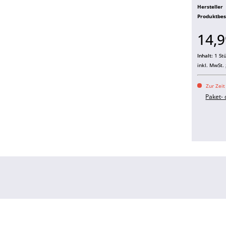
Hersteller
Produktbe
14,9
Inhalt:
1 St
inkl. MwSt.
Zur Zeit
Paket-