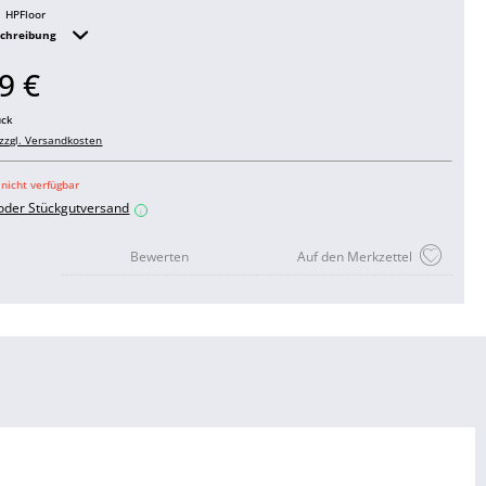
HPFloor
schreibung
9 €
ück
zzgl. Versandkosten
 nicht verfügbar
 oder Stückgutversand
i
Bewerten
Auf den Merkzettel