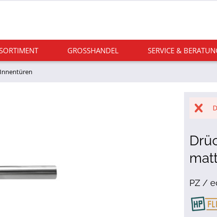
 SORTIMENT
GROSSHANDEL
SERVICE & BERATUN
r Innentüren
D
Drüc
mat
PZ / e