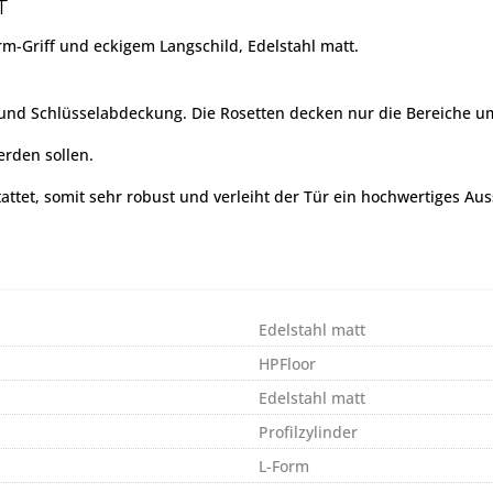
T
m-Griff und eckigem Langschild, Edelstahl matt.
- und Schlüsselabdeckung. Die Rosetten decken nur die Bereiche u
erden sollen.
tattet, somit sehr robust und verleiht der Tür ein hochwertiges Au
Edelstahl matt
HPFloor
Edelstahl matt
Profilzylinder
L-Form