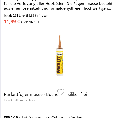
für die Verfugung aller Holzböden. Die Fugennmasse besteht
aus einer lösemittel- und formaldehydfreien hochwertigen...
Inhalt
0.31 Liter
(38,68 € / 1 Liter)
11,99 €
UVP
16,15 €
Parkettfugenmasse - Buche hell silikonfrei
Inhalt: 310 ml, silikonfrei
FERAX Parkettfugenmasse Gebrauchsfertige,