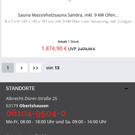
Sauna Massivholzsauna Sandra, inkl. 9 kW Ofen...
B x T x H: 145 x 145 x 187 cm, inkl. 9 kW Ofen + ext. Steuerung, inkl. 2 Liegen
Inhalt
1 Stück
1.874,90 €
UVP
2.079,99 €
1
von
13
STANDORTE
Albrecht-Dürer-Straße 25
63179
Obertshausen
06104-9504-0
Mo-Fr, 08:00 - 18:00 Uhr und Sa, 09:00 - 16:00 Uhr