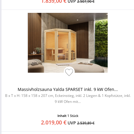
1.839,00 €
UVP
2.507,90 €
Massivholzsauna Yalda SPARSET inkl. 9 kW Ofen...
B x T x H: 158 x 158 x 207 cm, Eckeinstieg, inkl. 2 Liegen & 1 Kopfstütze, inkl.
9 kW Ofen mit...
Inhalt
1 Stück
2.019,00 €
UVP
2.539,89 €