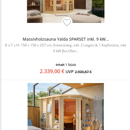
Massivholzsauna Yalda SPARSET inkl. 9 kW...
B x T x H: 158 x 158 x 207 cm, Eckeinstieg, inkl. 2 Liegen & 1 Kopfstütze, inkl.
9 kW Bio-Ofen...
Inhalt
1 Stück
2.339,00 €
UVP
2.900,87 €