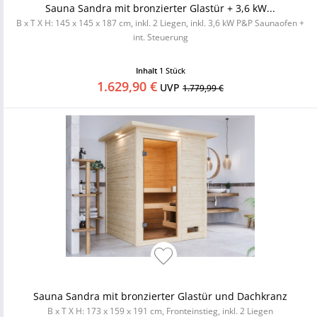
Sauna Sandra mit bronzierter Glastür + 3,6 kW...
B x T X H: 145 x 145 x 187 cm, inkl. 2 Liegen, inkl. 3,6 kW P&P Saunaofen +
int. Steuerung
Inhalt
1 Stück
1.629,90 €
UVP
1.779,99 €
Sauna Sandra mit bronzierter Glastür und Dachkranz
B x T X H: 173 x 159 x 191 cm, Fronteinstieg, inkl. 2 Liegen