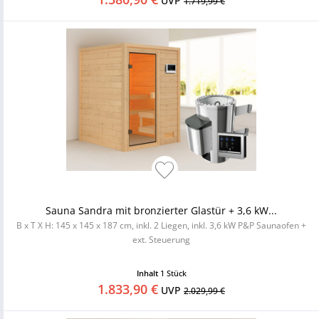
UVP
1.719,99 €
Sauna Sandra mit bronzierter Glastür + 3,6 kW...
B x T X H: 145 x 145 x 187 cm, inkl. 2 Liegen, inkl. 3,6 kW P&P Saunaofen +
ext. Steuerung
Inhalt
1 Stück
1.833,90 €
UVP
2.029,99 €