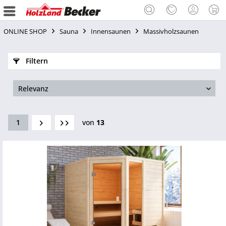
ONLINE SHOP
Sauna
Innensaunen
Massivholzsaunen
Filtern
1
von
13