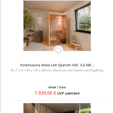
Innensauna Nova Lite Sparset inkl. 3,6 kW...
B x T x H: 135 x 139 x 203 cm, Glasfront, inkl. Steine und Plug&Play
Inhalt
1 Stück
1.939,00 €
UVP
2.607,90 €