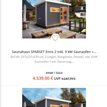
Saunahaus SPARSET Enns 2 inkl. 9 kW Saunaofen +...
BxTxH: 337x231x239 cm, 2 Liegen, Klarglastür, Fenster, inkl. 9 kW
Saunaofen + ext. Steuerung,...
Inhalt
1 Stück
4.539,00 €
UVP
6.247,79 €