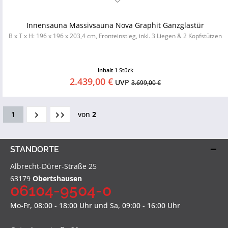
Innensauna Massivsauna Nova Graphit Ganzglastür
B x T x H: 196 x 196 x 203,4 cm, Fronteinstieg, inkl. 3 Liegen & 2 Kopfstützen
Inhalt
1 Stück
2.439,00 €
UVP
3.699,00 €
1
von
2
STANDORTE
Albrecht-Dürer-Straße 25
63179
Obertshausen
06104-9504-0
Mo-Fr, 08:00 - 18:00 Uhr und Sa, 09:00 - 16:00 Uhr