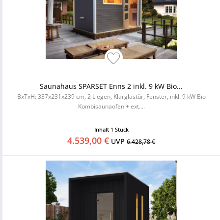
Saunahaus SPARSET Enns 2 inkl. 9 kW Bio...
BxTxH: 337x231x239 cm, 2 Liegen, Klarglastür, Fenster, inkl. 9 kW Bio
Kombisaunaofen + ext....
Inhalt
1 Stück
4.539,00 €
UVP
6.428,78 €