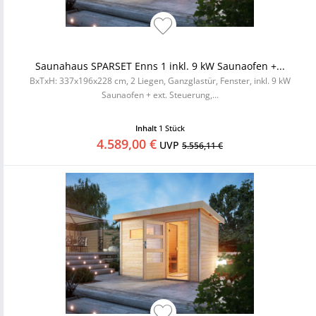
Saunahaus SPARSET Enns 1 inkl. 9 kW Saunaofen +...
BxTxH: 337x196x228 cm, 2 Liegen, Ganzglastür, Fenster, inkl. 9 kW
Saunaofen + ext. Steuerung,...
Inhalt
1 Stück
4.589,00 €
UVP
5.556,11 €