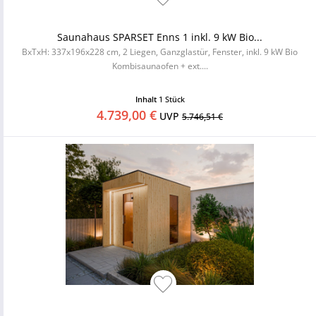
Saunahaus SPARSET Enns 1 inkl. 9 kW Bio...
BxTxH: 337x196x228 cm, 2 Liegen, Ganzglastür, Fenster, inkl. 9 kW Bio
Kombisaunaofen + ext....
Inhalt
1 Stück
4.739,00 €
UVP
5.746,51 €