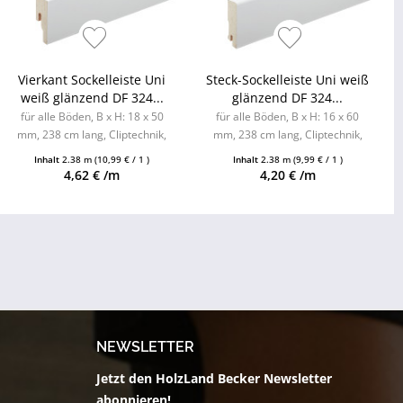
Vierkant Sockelleiste Uni
Steck-Sockelleiste Uni weiß
weiß glänzend DF 324...
glänzend DF 324...
für alle Böden, B x H: 18 x 50
für alle Böden, B x H: 16 x 60
mm, 238 cm lang, Cliptechnik,
mm, 238 cm lang, Cliptechnik,
Leistenclips als Zubehör
Leistenclips als Zubehör
Inhalt
2.38 m
(10,99 € / 1 )
Inhalt
2.38 m
(9,99 € / 1 )
erhältlich
erhältlich
4,62 € /m
4,20 € /m
NEWSLETTER
Jetzt den HolzLand Becker Newsletter
abonnieren!