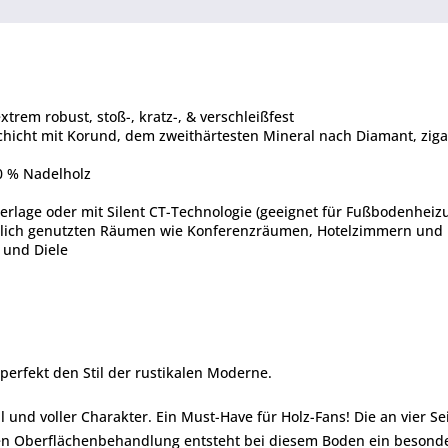
xtrem robust, stoß-, kratz-, & verschleißfest
chicht mit Korund, dem zweithärtesten Mineral nach Diamant, zig
80 % Nadelholz
rlage oder mit Silent CT-Technologie (geeignet für Fußbodenheizun
rblich genutzten Räumen wie Konferenzräumen, Hotelzimmern und
und Diele
perfekt den Stil der rustikalen Moderne.
l und voller Charakter. Ein Must-Have für Holz-Fans! Die an vier S
ten Oberflächenbehandlung entsteht bei diesem Boden ein besonder