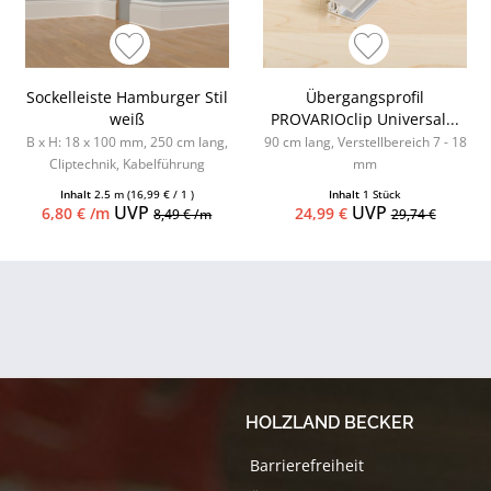
Sockelleiste Hamburger Stil
Übergangsprofil
weiß
PROVARIOclip Universal...
B x H: 18 x 100 mm, 250 cm lang,
90 cm lang, Verstellbereich 7 - 18
Cliptechnik, Kabelführung
mm
möglich, Leistenclips als
Inhalt
2.5 m
(16,99 € / 1 )
Inhalt
1 Stück
Zubehör...
UVP
UVP
6,80 € /m
24,99 €
8,49 € /m
29,74 €
HOLZLAND BECKER
Barrierefreiheit