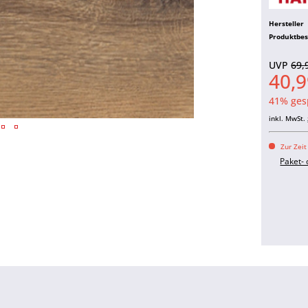
Hersteller
Produktbe
UVP
69,
40,9
41% ges
inkl. MwSt.
Zur Zeit
Paket-