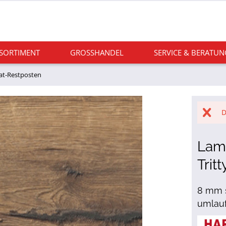
 SORTIMENT
GROSSHANDEL
SERVICE & BERATUN
at-Restposten
D
Lami
Trit
8 mm s
umlau