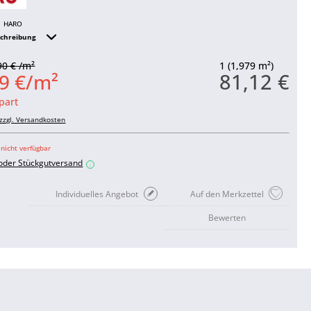
HARO
schreibung
90 € /m²
1 (1,979 m²)
81,12 €
9 €/m²
part
zzgl. Versandkosten
 nicht verfügbar
 oder Stückgutversand
i
Individuelles Angebot
Auf den Merkzettel
Bewerten