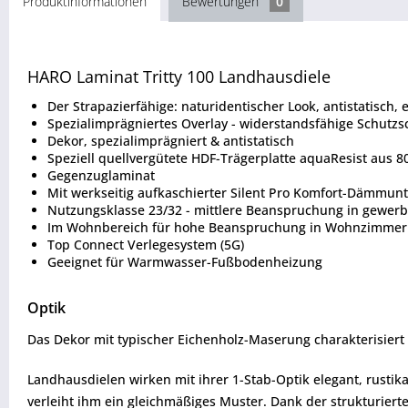
Produktinformationen
Bewertungen
0
HARO Laminat Tritty 100 Landhausdiele
Der Strapazierfähige: naturidentischer Look, antistatisch, e
Spezialimprägniertes Overlay - widerstandsfähige Schutzs
Dekor, spezialimprägniert & antistatisch
Speziell quellvergütete HDF-Trägerplatte aquaResist aus 
Gegenzuglaminat
Mit werkseitig aufkaschierter Silent Pro Komfort-Dämmunte
Nutzungsklasse 23/32 - mittlere Beanspruchung in gewe
Im Wohnbereich für hohe Beanspruchung in Wohnzimmer 
Top Connect Verlegesystem (5G)
Geeignet für Warmwasser-Fußbodenheizung
Optik
Das Dekor mit typischer Eichenholz-Maserung charakterisiert 
Landhausdielen wirken mit ihrer 1-Stab-Optik elegant, rustika
verleiht ihm ein gleichmäßiges Muster. Dank der strukturier