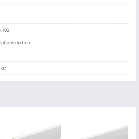
. KG
tephanskirchen
kt/