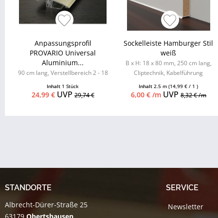
Anpassungsprofil
Sockelleiste Hamburger Stil
PROVARIO Universal
weiß
Aluminium...
B x H: 18 x 80 mm, 250 cm lang,
90 cm lang, Verstellbereich 2 - 18
Cliptechnik, Kabelführung
mm
möglich, Leistenclips als
Inhalt
1 Stück
Inhalt
2.5 m
(14,99 € / 1 )
Zubehör...
UVP
UVP
24,99 €
6,00 € /m
29,74 €
8,32 € /m
STANDORTE
SERVICE
Albrecht-Dürer-Straße 25
Newsletter
63179
Obertshausen