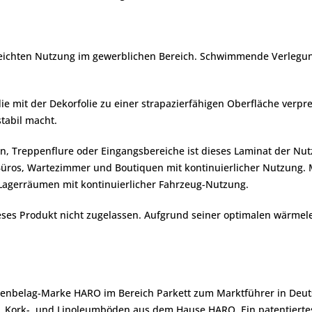
r leichten Nutzung im gewerblichen Bereich. Schwimmende Verlegun
ie mit der Dekorfolie zu einer strapazierfähigen Oberfläche verpre
stabil macht.
, Treppenflure oder Eingangsbereiche ist dieses Laminat der Nut
Büros, Wartezimmer und Boutiquen mit kontinuierlicher Nutzung. M
in Lagerräumen mit kontinuierlicher Fahrzeug-Nutzung.
es Produkt nicht zugelassen. Aufgrund seiner optimalen wärmeleit
denbelag-Marke HARO im Bereich Parkett zum Marktführer in Deuts
ier-, Kork-, und Linoleumböden aus dem Hause HARO. Ein patentier