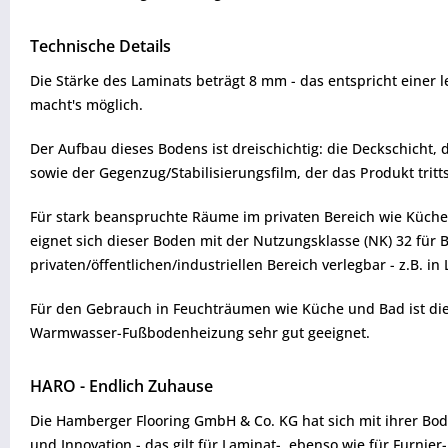
Technische Details
Die Stärke des Laminats beträgt 8 mm - das entspricht eine
macht's möglich.
Der Aufbau dieses Bodens ist dreischichtig: die Deckschicht, d
sowie der Gegenzug/Stabilisierungsfilm, der das Produkt tritt
Für stark beanspruchte Räume im privaten Bereich wie Küchen
eignet sich dieser Boden mit der Nutzungsklasse (NK) 32 für 
privaten/öffentlichen/industriellen Bereich verlegbar - z.B. 
Für den Gebrauch in Feuchträumen wie Küche und Bad ist dies
Warmwasser-Fußbodenheizung sehr gut geeignet.
HARO - Endlich Zuhause
Die Hamberger Flooring GmbH & Co. KG hat sich mit ihrer Bo
und Innovation - das gilt für Laminat-, ebenso wie für Furn