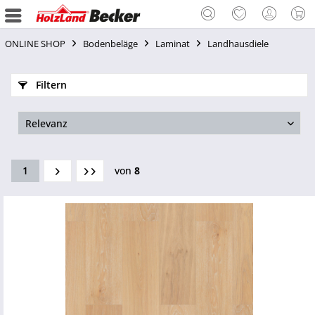
ONLINE SHOP
Bodenbeläge
Laminat
Landhausdiele
Filtern
1
von
8