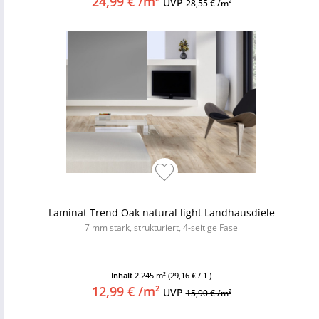
24,99 € /m²
UVP
28,55 € /m²
Laminat Trend Oak natural light Landhausdiele
7 mm stark, strukturiert, 4-seitige Fase
Inhalt
2.245 m²
(29,16 € / 1 )
12,99 € /m²
UVP
15,90 € /m²