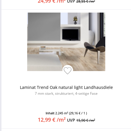
24,99 € /m²
UVP
28,55 € /m²
Laminat Trend Oak natural light Landhausdiele
7 mm stark, strukturiert, 4-seitige Fase
Inhalt
2.245 m²
(29,16 € / 1 )
12,99 € /m²
UVP
15,90 € /m²