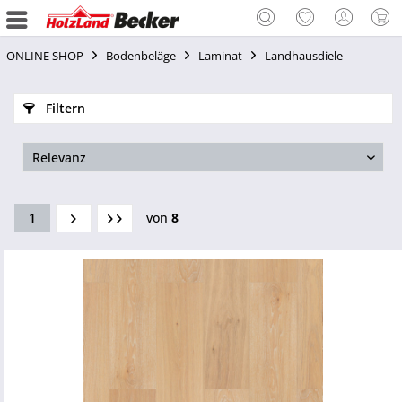
ONLINE SHOP
Bodenbeläge
Laminat
Landhausdiele
Filtern
1
von
8