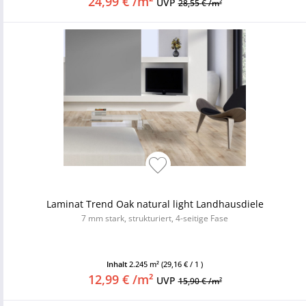
24,99 € /m²
UVP
28,55 € /m²
Laminat Trend Oak natural light Landhausdiele
7 mm stark, strukturiert, 4-seitige Fase
Inhalt
2.245 m²
(29,16 € / 1 )
12,99 € /m²
UVP
15,90 € /m²