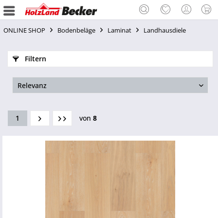
ONLINE SHOP
Bodenbeläge
Laminat
Landhausdiele
Filtern
1
von
8