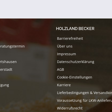
zu stabilen Dielen
Werkstoff 
gepresst....
bis zu eine
HOLZLAND BECKER
Barrierefreiheit
eratungstermin
Über uns
Impressum
rtshausen
Datenschutzerklärung
erstadt
AGB
Cookie-Einstellungen
lgung
Karriere
Lieferbedingungen & Versandko
Voraussetzung für LKW-Anliefer
Widerrufsrecht