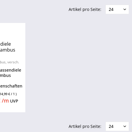
Artikel pro Seite:
diele
Bambus
us, versch.
oder glatt /
assendiele
ambus
genschaften
m starke
14,99 € / 1 )
ielen
€ /m
UVP
s massivem
ambus
t. Bambus
ürlicher
chnell
Artikel pro Seite:
r