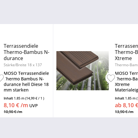
Terrassendiele
Terrassen
Thermo-Bambus N-
Thermo-
durance
Xtreme
Stärke/Breite 18 x 137
Thermo-Bamb
mm, Länge 1,85 m, glatt /
Längen, glatt 
MOSO Terrassendiele
MOSO Terr
grob geriffelt
grob geriffelt
Thermo Bambus N-
Thermo-B
durance hell Diese 18
Xtreme
mm starken
Materialei
Terrassendielen
Diese 18 m
Inhalt
1.85 m
(14,99 € / 1 )
Inhalt
1.85 m
(
werden aus Bambus
Terrassend
8,10 € /m
ab 8,10 
UVP
hergestellt. In
werden au
Faserform gebrachter
10,90 € /m
Thermo-B
13,90 € /m
Bambus wird
hergestell
hitzebehandelt und
ist ein nat
mit Verbundstoffen
und sehr s
unter hohem Druck
wachsende