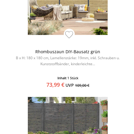
Rhombuszaun DIY-Bausatz grün
B x H: 180 x 180 cm, Lamellenstärke: 19mm, inkl. Schrauben u.
Kunststoffbänder, kinderleichte...
Inhalt
1 Stück
73,99 €
UVP
109,00 €