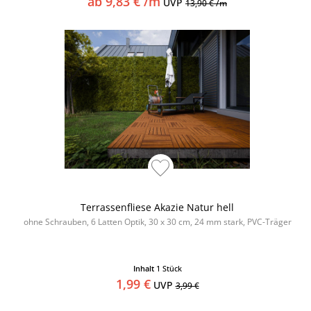
ab 9,83 € /m
UVP
13,90 € /m
Terrassenfliese Akazie Natur hell
ohne Schrauben, 6 Latten Optik, 30 x 30 cm, 24 mm stark, PVC-Träger
Inhalt
1 Stück
1,99 €
UVP
3,99 €