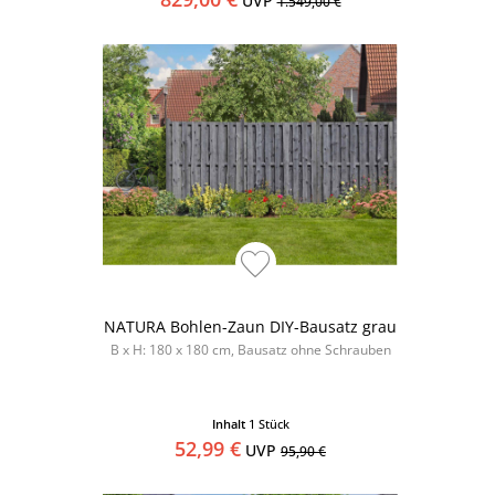
UVP
1.549,00 €
NATURA Bohlen-Zaun DIY-Bausatz grau
B x H: 180 x 180 cm, Bausatz ohne Schrauben
Inhalt
1 Stück
52,99 €
UVP
95,90 €