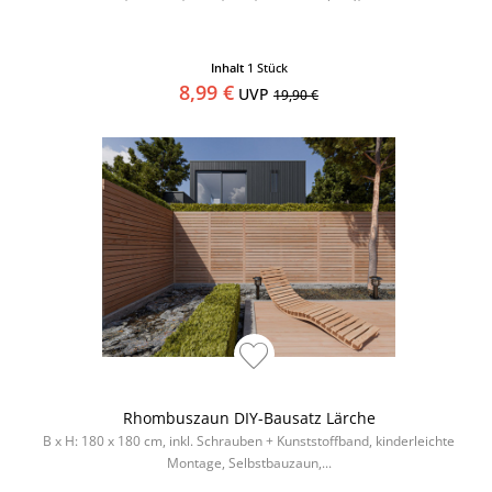
Inhalt
1 Stück
8,99 €
UVP
19,90 €
Rhombuszaun DIY-Bausatz Lärche
B x H: 180 x 180 cm, inkl. Schrauben + Kunststoffband, kinderleichte
Montage, Selbstbauzaun,...