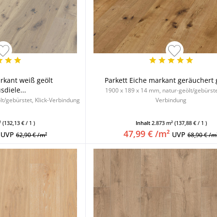
rkant weiß geölt
Parkett Eiche markant geräuchert g
diele...
1900 x 189 x 14 mm, natur-geölt/gebürstet
t/gebürstet, Klick-Verbindung
Verbindung
²
(132,13 € / 1 )
Inhalt
2.873 m²
(137,88 € / 1 )
47,99 € /m²
UVP
UVP
62,90 € /m²
68,90 € /m