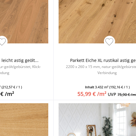
eicht astig geölt...
Parkett Eiche XL rustikal astig geö
r-geölt/gebürstet, Klick-
2200 x 260 x 15 mm, natur-geölt/gebürstet
ndung
Verbindung
²
(212,57 € / 1 )
Inhalt
3.432 m²
(192,16 € / 1 )
 € /m²
55,99 € /m²
UVP
75,90 € /m