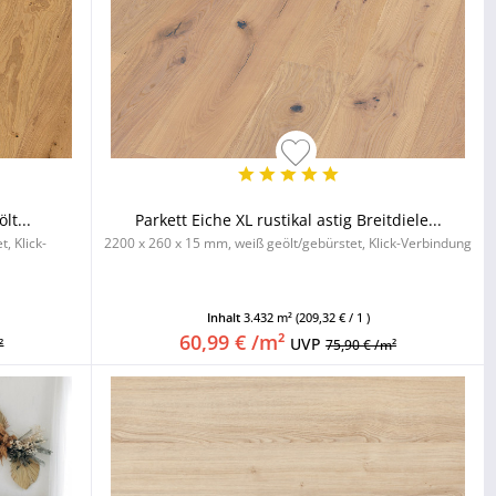
lt...
Parkett Eiche XL rustikal astig Breitdiele...
, Klick-
2200 x 260 x 15 mm, weiß geölt/gebürstet, Klick-Verbindung
Inhalt
3.432 m²
(209,32 € / 1 )
60,99 € /m²
UVP
²
75,90 € /m²