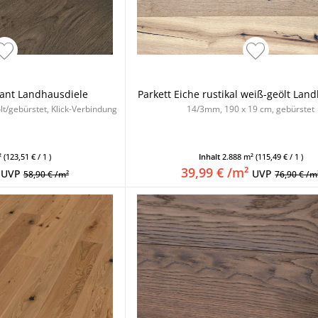
kant Landhausdiele
Parkett Eiche rustikal weiß-geölt Lan
t/gebürstet, Klick-Verbindung
14/3mm, 190 x 19 cm, gebürstet
²
(123,51 € / 1 )
Inhalt
2.888 m²
(115,49 € / 1 )
39,99 € /m²
UVP
UVP
58,90 € /m²
76,90 € /m