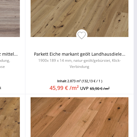
mittel...
Parkett Eiche markant geölt Landhausdiele...
indung,
1900x 189 x 14 mm, natur-geölt/gebürstet, Klick-
ase
Verbindung
Inhalt
2.873 m²
(132,13 € / 1 )
45,99 € /m²
UVP
²
65,90 € /m²