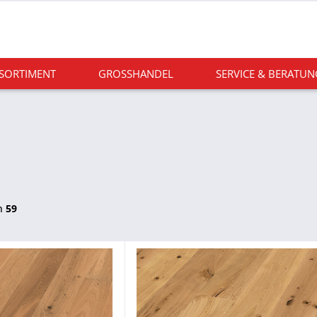
 SORTIMENT
GROSSHANDEL
SERVICE & BERATUN
n
59