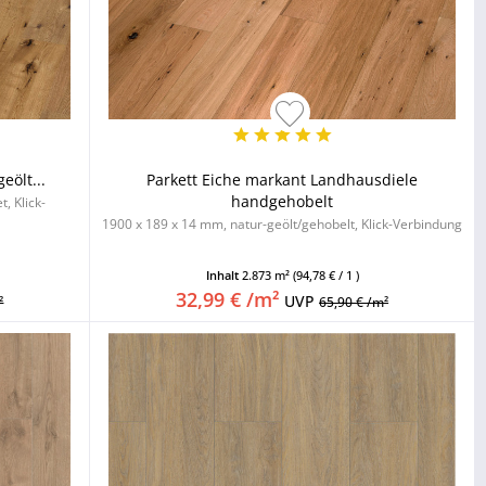
eölt...
Parkett Eiche markant Landhausdiele
handgehobelt
, Klick-
1900 x 189 x 14 mm, natur-geölt/gehobelt, Klick-Verbindung
Inhalt
2.873 m²
(94,78 € / 1 )
32,99 € /m²
UVP
²
65,90 € /m²