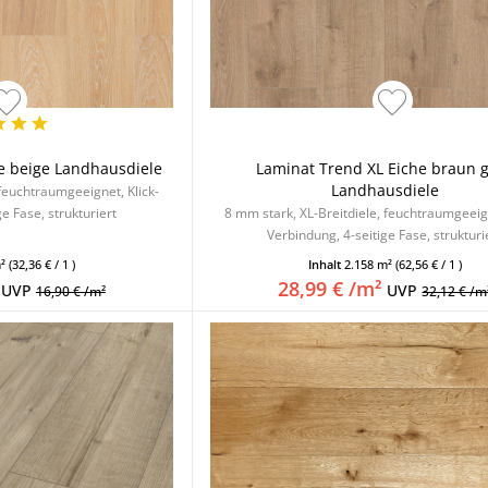
e beige Landhausdiele
Laminat Trend XL Eiche braun 
Landhausdiele
 feuchtraumgeeignet, Klick-
e Fase, strukturiert
8 mm stark, XL-Breitdiele, feuchtraumgeeign
Verbindung, 4-seitige Fase, strukturi
m²
(32,36 € / 1 )
Inhalt
2.158 m²
(62,56 € / 1 )
28,99 € /m²
UVP
UVP
16,90 € /m²
32,12 € /m