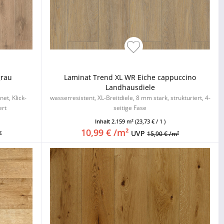
grau
Laminat Trend XL WR Eiche cappuccino
Landhausdiele
et, Klick-
wasserresistent, XL-Breitdiele, 8 mm stark, strukturiert, 4-
ert
seitige Fase
Inhalt
2.159 m²
(23,73 € / 1 )
10,99 € /m²
UVP
²
15,90 € /m²