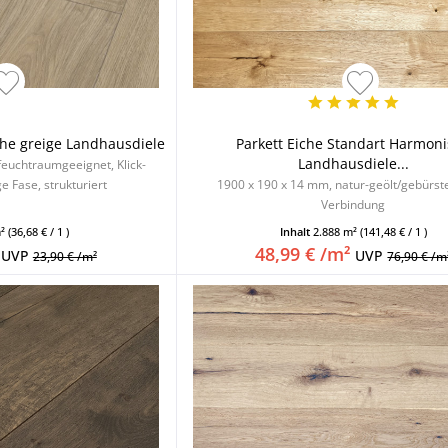
he greige Landhausdiele
Parkett Eiche Standart Harmon
Landhausdiele...
 feuchtraumgeeignet, Klick-
e Fase, strukturiert
1900 x 190 x 14 mm, natur-geölt/gebürstet
Verbindung
m²
(36,68 € / 1 )
Inhalt
2.888 m²
(141,48 € / 1 )
48,99 € /m²
UVP
UVP
23,90 € /m²
76,90 € /m