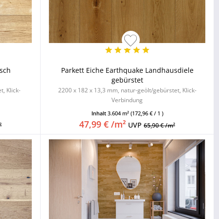
isch
Parkett Eiche Earthquake Landhausdiele
gebürstet
, Klick-
2200 x 182 x 13,3 mm, natur-geölt/gebürstet, Klick-
Verbindung
Inhalt
3.604 m²
(172,96 € / 1 )
47,99 € /m²
UVP
²
65,90 € /m²