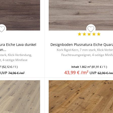
ra Eiche Lava dunkel
Designboden Plusnatura Eiche Quarz 
n...
Kork Rigid-Kern, 7 mm stark, Klick-Verb
tark, Klick-Verbindung,
Feuchtraumgeeignet, 4-seitige Minif
 4-seitige Minifase
m²
(52,12 € / 1 )
Inhalt
1.862 m²
(81,91 € / 1 )
43,99 € /m²
UVP
UVP
74,96 € /m²
62,90 € /m