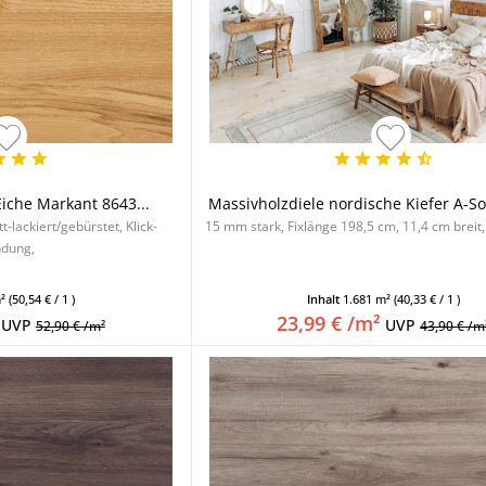
Eiche Markant 8643...
Massivholzdiele nordische Kiefer A-Sor
-lackiert/gebürstet, Klick-
15 mm stark, Fixlänge 198,5 cm, 11,4 cm breit
ndung,
m²
(50,54 € / 1 )
Inhalt
1.681 m²
(40,33 € / 1 )
23,99 € /m²
UVP
UVP
52,90 € /m²
43,90 € /m