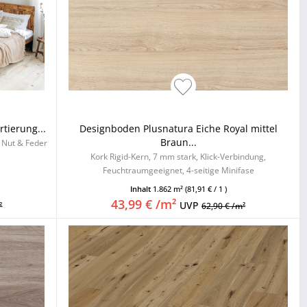
tierung...
Designboden Plusnatura Eiche Royal mittel
Braun...
, Nut & Feder
Kork Rigid-Kern, 7 mm stark, Klick-Verbindung,
Feuchtraumgeeignet, 4-seitige Minifase
Inhalt
1.862 m²
(81,91 € / 1 )
43,99 € /m²
UVP
²
62,90 € /m²