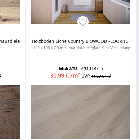
dhausdiele
Holzboden Eiche Country BIOWOOD FLOOR!T...
1190 x 195 x 7,5 mm, matt-lackiert/glatt, Klick-Verbindung
Inhalt
2.785 m²
(86,31 € / 1 )
30,99 € /m²
UVP
²
41,90 € /m²