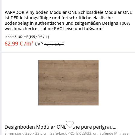
PARADOR Vinylboden Modular ONE Schlossdiele Modular ONE
ist DER leistungsfähige und fortschrittliche elastische
Bodenbelag in authentischen und zeitgemäßen Designs 100%
weichmacherfrei - ohne PVC Leise und fußwarm
Nutzungsklasse 23/33 -...
Inhalt
3.102 m²
(195,40 € / 1 )
62,99 € /m²
UVP
73,77 € /m²
Designboden Modular ONE Eiche pure perlgrau...
8 mm stark, 220 x 23,5 cm, Safe-Lock PRO, BK 23/33, umlaufende Minifase,