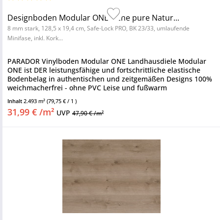
Designboden Modular ONE Eiche pure Natur...
8 mm stark, 128,5 x 19,4 cm, Safe-Lock PRO, BK 23/33, umlaufende
Minifase, inkl. Kork...
PARADOR Vinylboden Modular ONE Landhausdiele Modular
ONE ist DER leistungsfähige und fortschrittliche elastische
Bodenbelag in authentischen und zeitgemäßen Designs 100%
weichmacherfrei - ohne PVC Leise und fußwarm
Nutzungsklasse 23/33 -...
Inhalt
2.493 m²
(79,75 € / 1 )
31,99 € /m²
UVP
47,90 € /m²