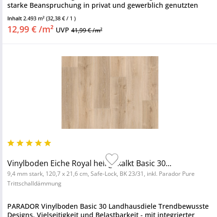
starke Beanspruchung in privat und gewerblich genutzten
Räumen:...
Inhalt
2.493 m²
(32,38 € / 1 )
12,99 € /m²
UVP
41,99 € /m²
Vinylboden Eiche Royal hell gekalkt Basic 30...
9,4 mm stark, 120,7 x 21,6 cm, Safe-Lock, BK 23/31, inkl. Parador Pure
Trittschalldämmung
PARADOR Vinylboden Basic 30 Landhausdiele Trendbewusste
Designs, Vielseitigkeit und Belastbarkeit - mit integrierter