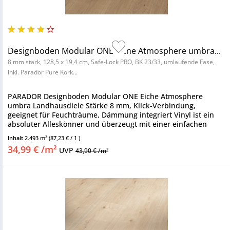
Designboden Modular ONE Eiche Atmosphere umbra...
8 mm stark, 128,5 x 19,4 cm, Safe-Lock PRO, BK 23/33, umlaufende Fase,
inkl. Parador Pure Kork...
PARADOR Designboden Modular ONE Eiche Atmosphere
umbra Landhausdiele Stärke 8 mm, Klick-Verbindung,
geeignet für Feuchträume, Dämmung integriert Vinyl ist ein
absoluter Alleskönner und überzeugt mit einer einfachen
Verlegung sowie einem...
Inhalt
2.493 m²
(87,23 € / 1 )
34,99 € /m²
UVP
43,90 € /m²