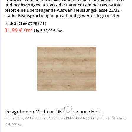
und hochwertiges Design - die Parador Laminat Basic-Linie
bietet eine überzeugende Auswahl! Nutzungsklasse 23/32 -
starke Beanspruchung in privat und gewerblich genutzten
Räumen:...
Inhalt
2.493 m²
(79,75 € / 1 )
31,99 € /m²
UVP
33,99 € /m²
Designboden Modular ONE Eiche pure Hell...
8 mm stark, 220 x 23,5 cm, Safe-Lock PRO, BK 23/33, umlaufende Minifase,
inkl. Kork...