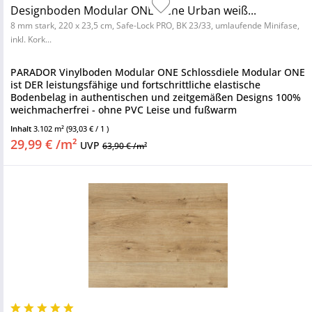
Designboden Modular ONE Eiche Urban weiß...
8 mm stark, 220 x 23,5 cm, Safe-Lock PRO, BK 23/33, umlaufende Minifase,
inkl. Kork...
PARADOR Vinylboden Modular ONE Schlossdiele Modular ONE
ist DER leistungsfähige und fortschrittliche elastische
Bodenbelag in authentischen und zeitgemäßen Designs 100%
weichmacherfrei - ohne PVC Leise und fußwarm
Nutzungsklasse 23/33 -...
Inhalt
3.102 m²
(93,03 € / 1 )
29,99 € /m²
UVP
63,90 € /m²