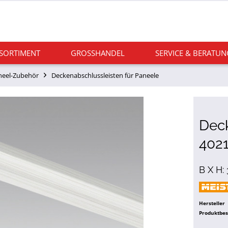
 SORTIMENT
GROSSHANDEL
SERVICE & BERATUN
neel-Zubehör
Deckenabschlussleisten für Paneele
Deck
402
B X H:
Hersteller
Produktbe