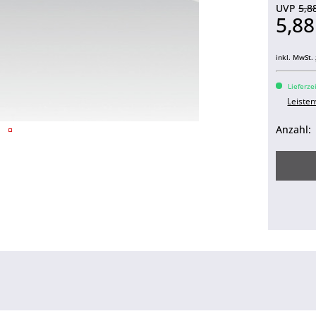
UVP
5,8
5,8
inkl. MwSt.
Lieferze
Leiste
Anzahl: