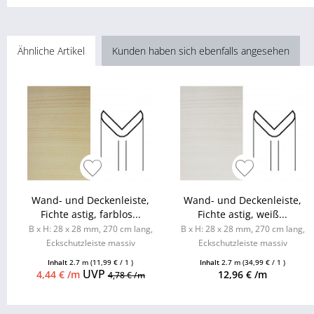
Ähnliche Artikel
Kunden haben sich ebenfalls angesehen
Wand- und Deckenleiste,
Wand- und Deckenleiste,
Fichte astig, farblos...
Fichte astig, weiß...
B x H: 28 x 28 mm, 270 cm lang,
B x H: 28 x 28 mm, 270 cm lang,
Eckschutzleiste massiv
Eckschutzleiste massiv
Inhalt
2.7 m
(11,99 € / 1 )
Inhalt
2.7 m
(34,99 € / 1 )
UVP
4,44 € /m
12,96 € /m
4,78 € /m