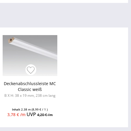
Deckenabschlussleiste MC
Classic weiß
B X H: 38 x 19 mm, 238 cm lang
Inhalt
2.38 m
(8,99 € / 1 )
UVP
3,78 € /m
4,20 € /m