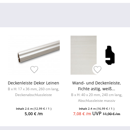
Deckenleiste Dekor Leinen
Wand- und Deckenleiste,
Fichte astig, weiß...
B x H: 17 x 36 mm, 260 cm lang,
Deckenabschlussleiste
B x H: 40 x 20 mm, 240 cm lang,
Abschlussleiste massiv
Inhalt
2.6 m
(12,99 € / 1 )
Inhalt
2.4 m
(16,99 € / 1 )
UVP
5,00 € /m
7,08 € /m
11,90 € /m