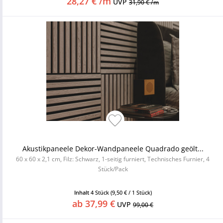
28,27 € /m
UVP
31,90 € /m
Akustikpaneele Dekor-Wandpaneele Quadrado geölt...
60 x 60 x 2,1 cm, Filz: Schwarz, 1-seitig furniert, Technisches Furnier, 4
Stück/Pack
Inhalt
4 Stück
(9,50 € / 1 Stück)
ab 37,99 €
UVP
99,00 €