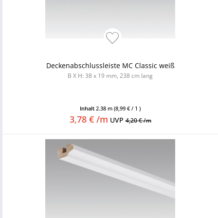
Deckenabschlussleiste MC Classic weiß
B X H: 38 x 19 mm, 238 cm lang
Inhalt
2.38 m
(8,99 € / 1 )
3,78 € /m
UVP
4,20 € /m