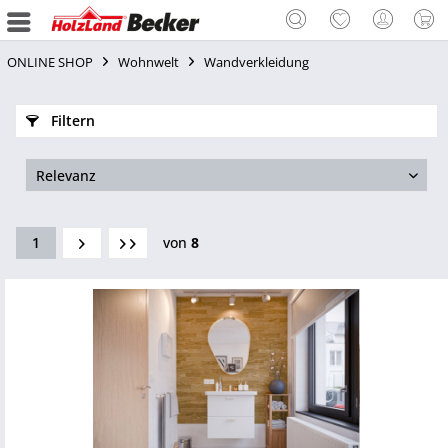
ONLINE SHOP
Wohnwelt
Wandverkleidung
Filtern
1
von
8