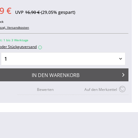
9 €
UVP
16,90 €
(29,05% gespart)
ück
zzgl. Versandkosten
it: 1 bis 3 Werktage
 oder Stückgutversand
i
IN DEN
WARENKORB
Bewerten
Auf den Merkzettel