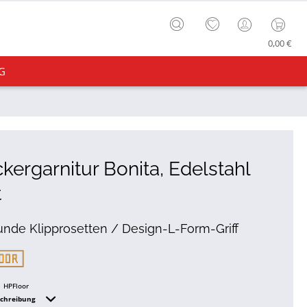
0,00 €
G
kergarnitur Bonita, Edelstahl
t
unde Klipprosetten / Design-L-Form-Griff
HPFloor
schreibung