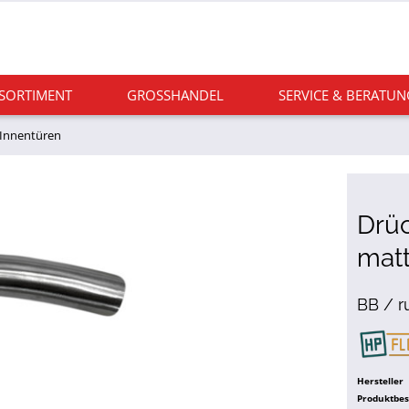
 SORTIMENT
GROSSHANDEL
SERVICE & BERATUN
r Innentüren
Drüc
mat
BB / r
Hersteller
Produktbe