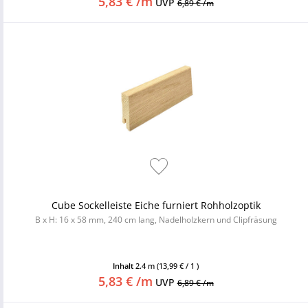
5,83 € /m
UVP
6,89 € /m
Cube Sockelleiste Eiche furniert Rohholzoptik
B x H: 16 x 58 mm, 240 cm lang, Nadelholzkern und Clipfräsung
Inhalt
2.4 m
(13,99 € / 1 )
5,83 € /m
UVP
6,89 € /m