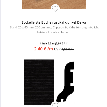
Sockelleiste Buche rustikal dunkel Dekor
B x H: 20 x 45 mm, 250 cm lang, Cliptechnik, Kabelführung möglich,
Leistenclips als Zubehör...
Inhalt
2.5 m
(5,99 € / 1 )
2,40 € /m
UVP
4,29 € /m