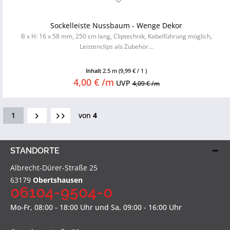
Sockelleiste Nussbaum - Wenge Dekor
B x H: 16 x 58 mm, 250 cm lang, Cliptechnik, Kabelführung möglich,
Leistenclips als Zubehör...
Inhalt
2.5 m
(9,99 € / 1 )
4,00 € /m
UVP
4,09 € /m
1
von
4
STANDORTE
Albrecht-Dürer-Straße 25
63179
Obertshausen
06104-9504-0
Mo-Fr, 08:00 - 18:00 Uhr und Sa, 09:00 - 16:00 Uhr