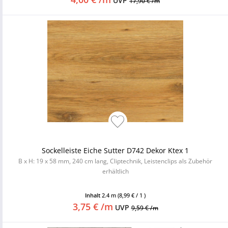
UVP
17,90 € /m
Sockelleiste Eiche Sutter D742 Dekor Ktex 1
B x H: 19 x 58 mm, 240 cm lang, Cliptechnik, Leistenclips als Zubehör
erhältlich
Inhalt
2.4 m
(8,99 € / 1 )
3,75 € /m
UVP
9,59 € /m