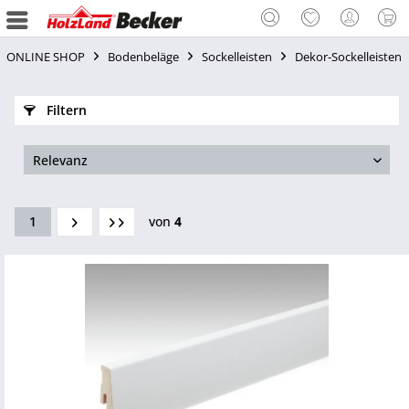
ONLINE SHOP
Bodenbeläge
Sockelleisten
Dekor-Sockelleisten
Filtern
1
von
4