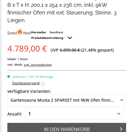
B x T x H: 200,1 x 254 x 236 cm, inkl. 9kW
finnischer Ofen mit ext. Steuerung, Steine, 3
Liegen
Hersteller
Swedheat
Produktbeschreibung
4.789,00 €
UVP
6.099,00 €
(21,48% gespart)
Inhalt:
1 Stück
inkl. MwSt.
zzgl. Versandkosten
Lieferzeit: 7 bis 10 Werktage
Stückgutversand
i
verfügbare Varianten:
Anzahl:
IN DEN
WARENKORB